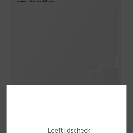
Uniek, krachtig blond
bier
: verrassend zachte, subtiele
vanilletoets door de rijping op eikenhouten snippers. De
afdronk is lang en heeft een zachte bitterheid. Voeg hier
een plankje met diverse soorten kaas bij zoals een
belegen geitenkaas, komijnekaas, goudse kaas, franse
kaas, Blauwschimmelkaas of een Italiaanse
Leeftijdscheck
kruidenkaas. En geniet van de avond!