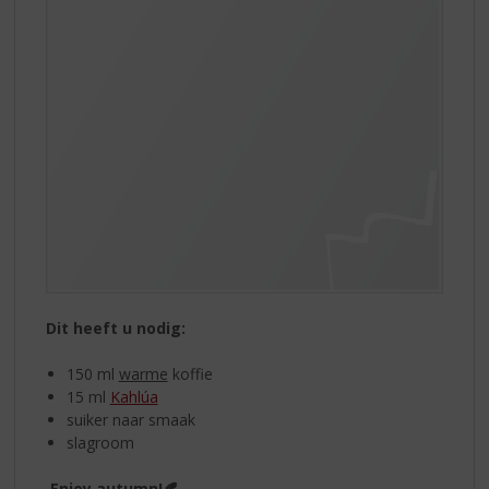
Dit heeft u nodig:
150 ml
warme
koffie
15 ml
Kahlúa
suiker naar smaak
slagroom
Enjoy autumn!
🍂