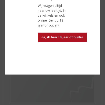
Wij vragen altijd
Sonnema Dark ’N Stormy
naar uw leeftijd, in
Een stormachtige lekkere cocktail!
Sonnema
staat
de winkels en ook
vooral bekend om het te mixen met cola, sinas of ice
online. Bent u 18
tea. Maar deze combi is stormachtig lekker!
jaar of ouder?
Ja, ik ben 18 jaar of ouder