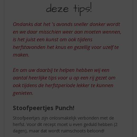
S
MET
deze tips!
p
DEZE
r
TIPS
i
Ondanks dat het 's avonds sneller donker wordt
n
en we daar misschien weer aan moeten wennen,
g
is het juist een kunst om ook tijdens
n
a
herfstavonden het knus en gezellig voor uzelf te
a
maken.
r
d
En om uw daarbij te helpen hebben wij een
e
aantal heerlijke tips voor u op een rij gezet om
n
a
ook tijdens de herfstperiode lekker te kunnen
v
genieten.
i
g
Stoofpeertjes Punch!
a
t
Stoofpeertjes zijn onlosmakelijk verbonden met de
i
herfst. Voor dit recept moet u even geduld hebben (2
e
dagen), maar dat wordt ruimschoots beloond!