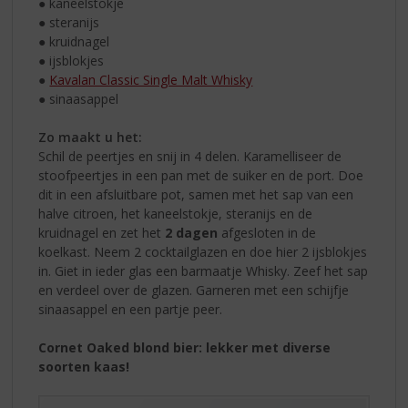
● kaneelstokje
● steranijs
● kruidnagel
● ijsblokjes
●
Kavalan Classic Single Malt Whisky
● sinaasappel
Zo maakt u het:
Schil de peertjes en snij in 4 delen. Karamelliseer de
stoofpeertjes in een pan met de suiker en de port. Doe
dit in een afsluitbare pot, samen met het sap van een
halve citroen, het kaneelstokje, steranijs en de
kruidnagel en zet het
2 dagen
afgesloten in de
koelkast. Neem 2 cocktailglazen en doe hier 2 ijsblokjes
in. Giet in ieder glas een barmaatje Whisky. Zeef het sap
en verdeel over de glazen. Garneren met een schijfje
sinaasappel en een partje peer.
Cornet Oaked blond bier: lekker met diverse
soorten kaas!