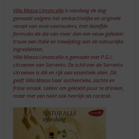
S
VILLA
p
Villa Massa Limoncello
is vandaag de dag
MASSA
r
gemaakt volgens het ambachtelijke en originele
TWIST
i
recept van onze voorouders, met dezelfde
n
formules als die van meer dan een eeuw geleden:
g
n
trouw aan Italië en toewijding aan de natuurlijke
a
ingrediënten.
a
Villa Massa Limoncello is gemaakt met P.G.I.
r
citroenen van Sorrento. De schil van de Sorrento
d
citroenen is dik en rijk aan essentiële oliën. Dit
e
n
geeft Villa Massa haar authentieke, zachte en
a
frisse smaak. Lekker om gekoeld puur te drinken,
v
maar met een twist ook heerlijk als cocktail.
i
g
a
t
i
e