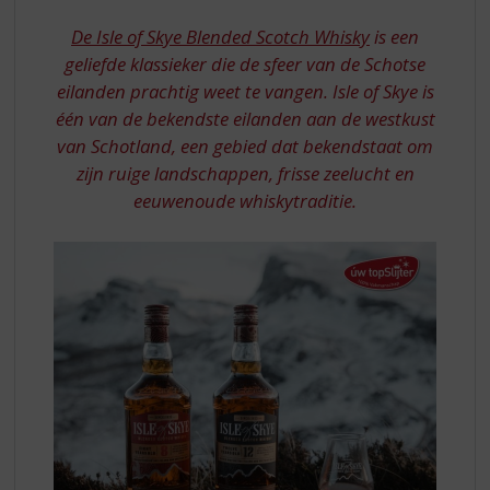
S
8
p
De Isle of Skye Blended Scotch Whisky
is een
YRSEN
r
geliefde klassieker die de sfeer van de Schotse
12
i
eilanden prachtig weet te vangen. Isle of Skye is
n
YRS
één van de bekendste eilanden aan de westkust
g
n
van Schotland, een gebied dat bekendstaat om
a
zijn ruige landschappen, frisse zeelucht en
a
eeuwenoude whiskytraditie.
r
d
e
n
a
v
i
g
a
t
i
e