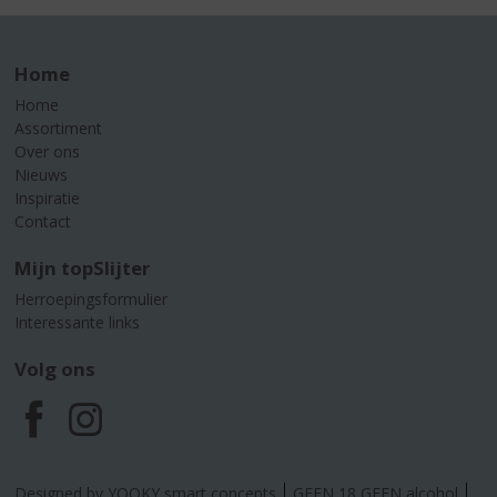
Home
Home
Assortiment
Over ons
Nieuws
Inspiratie
Contact
Mijn topSlijter
Herroepingsformulier
Interessante links
Volg ons
F
I
a
n
Designed by YOOKY smart concepts
GEEN 18 GEEN alcohol