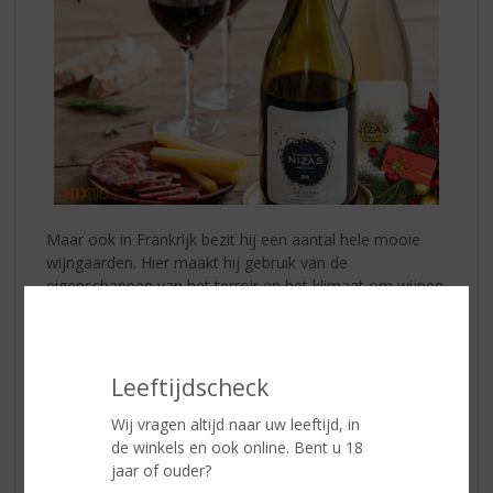
Maar ook in Frankrijk bezit hij een aantal hele mooie
wijngaarden. Hier maakt hij gebruik van de
eigenschappen van het terroir en het klimaat om wijnen
van uitzonderlijke kwaliteit te maken. De naam Lurton
staat al generaties hoog aangeschreven in de
wijnwereld. Dit domaine trok hem vooral erg aan
omdat de wijngaarden op zeer oude vulkanische grond
Leeftijdscheck
liggen. En oude vulkanische grond vindt u niet zoveel in
Wij vragen altijd naar uw leeftijd, in
Frankrijk. Dat gaf hem een extra kick om het ware
de winkels en ook online. Bent u 18
potentieel van dit exceptionele vulkanische terroir
jaar of ouder?
rondom Pézenas te bewijzen. En dat is gelukt. Het is de