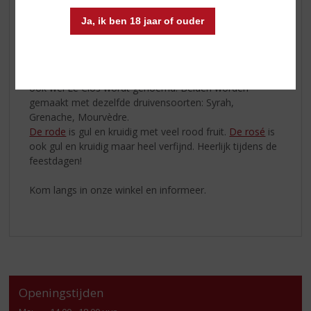
ideale plek om kwaliteitswijnen te maken met een
buitengewone concentratie.
Ja, ik ben 18 jaar of ouder
De vulkanische ondergrond...
De vulkanische ondergrond komt heel goed tot zijn
recht in de rode en rosé wijn van Domaine de Nizas, die
ook wel Le Clos wordt genoemd. Beiden worden
gemaakt met dezelfde druivensoorten: Syrah,
Grenache, Mourvèdre.
De rode
is gul en kruidig met veel rood fruit.
De rosé
is
ook gul en kruidig maar heel verfijnd. Heerlijk tijdens de
feestdagen!
Kom langs in onze winkel en informeer.
Openingstijden