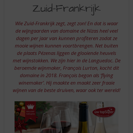
S
DOMAINE
Zuid-Frankrijk
p
DE
r
NIZAS
i
Wie Zuid-Frankrijk zegt, zegt zon! En dat is waar
n
UIT
de wijngaarden van domaine de Nizas heel veel
g
dagen per jaar van kunnen profiteren zodat ze
ZUID-
n
a
mooie wijnen kunnen voortbrengen. Net buiten
FRANKRIJK
a
de plaats Pézenas liggen de glooiende heuvels
r
met wijnstokken. We zijn hier in de Languedoc. De
d
beroemde wijnmaker, François Lurton, kocht dit
e
domaine in 2018. François begon als ‘flying
n
a
winemaker’. Hij maakte en maakt zeer fraaie
v
wijnen van de beste druiven, waar ook ter wereld!
i
g
a
t
i
e