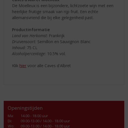
De Moelleux is een bijzondere, lichtzoete wijn met een
heerlijke fruitige smaak van rijp fruit. Een echte
allemansvriend die bij elke gelegenheid past.
Productinformatie
Land van Herkomst
: Frankrijk
Druivensoort:
Semillon en Sauvignon Blanc
Inhoud:
75 CL
Alcoholpercentage:
10.5% vol.
Klik
hier
voor alle Caves d'Albret
Openingstijden
Ma
:
14.00 - 18.00 uur
Di
:
09.00-13.00 / 14.00 - 18.00 uur
Wo
:
09.00-13.00 / 14.00 - 18.00 uur