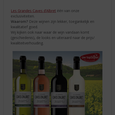
S
VOOR
p
IEDER
Les Grandes Caves d’Albret
één van onze
r
exclusiviteiten.
WAT
i
Waarom?
Deze wijnen zijn lekker, toegankelijk en
n
WILS
kwalitatief goed.
g
Wij kijken ook naar waar de wijn vandaan komt
n
(geschiedenis), de looks en uiteraard naar de prijs/
a
kwaliteitverhouding.
a
r
d
e
n
a
v
i
g
a
t
i
e