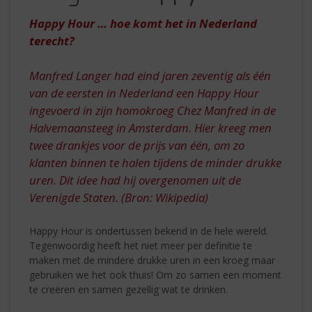
S
WEL
p
Happy Hour … hoe komt het in Nederland
ERGENS
r
terecht?
HAPPY
i
n
HOUR
Manfred Langer had eind jaren zeventig als één
g
n
van de eersten in Nederland een Happy Hour
a
ingevoerd in zijn homokroeg Chez Manfred in de
a
Halvemaansteeg in Amsterdam. Hier kreeg men
r
twee drankjes voor de prijs van één, om zo
d
klanten binnen te halen tijdens de minder drukke
e
n
uren. Dit idee had hij overgenomen uit de
a
Verenigde Staten. (Bron: Wikipedia)
v
i
Happy Hour is ondertussen bekend in de hele wereld.
g
Tegenwoordig heeft het niet meer per definitie te
a
maken met de mindere drukke uren in een kroeg maar
t
gebruiken we het ook thuis! Om zo samen een moment
i
te creëren en samen gezellig wat te drinken.
e