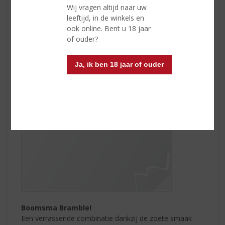
Wij vragen altijd naar uw
Elk jaar trekken liefhebbers de bossen in om de
leeftijd, in de winkels en
donkerrode, rijpe bramen te plukken waar ze zelf jam
ook online. Bent u 18 jaar
van maken. In die zelfde vrije natuur worden met
of ouder?
evenveel liefde de bramen geoogst voor
Boomsma
Bramen
.
Ja, ik ben 18 jaar of ouder
Boomsma Bramble!
Een verrassende combinatie dankzij de zoete smaak