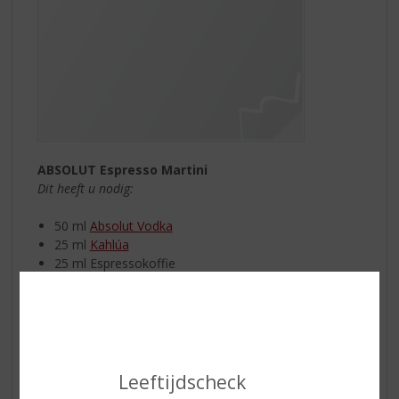
ABSOLUT Espresso Martini
Dit heeft u nodig:
50 ml
Absolut Vodka
25 ml
Kahlúa
25 ml Espressokoffie
ijsblokjes
Vul een shaker met ijsblokjes. Voeg alle ingrediënten
toe. Goed schudden en uitschenken in een cocktailglas.
Garneer met 3 koffiebonen.
Enjoy
!
Leeftijdscheck
Boomsa Bramenlikeur