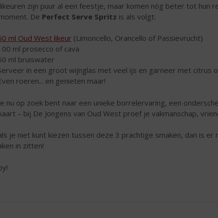
likeuren zijn puur al een feestje, maar komen nóg beter tot hun rec
 moment. De
Perfect Serve Spritz
is als volgt:
50 ml Oud West likeur
(Limoncello, Orancello of Passievrucht)
100 ml prosecco of cava
50 ml bruiswater
Serveer in een groot wijnglas met veel ijs en garneer met citrus o
Even roeren... en genieten maar!
je nu op zoek bent naar een unieke borrelervaring, een ondersch
kaart – bij De Jongens van Oud West proef je vakmanschap, vriend
als je niet kunt kiezen tussen deze 3 prachtige smaken, dan is er
ken in zitten!
oy!