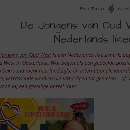
Fine Taste
Good 
E
De Jongens van Oud 
ONGENS
Nederlands lik
AN
UD
 Jongens van Oud West
is een Nederlands likeurmerk, opg
EST,
 West in Oosterhout. Wat begon als een gedeelde passie
EN
 bekroond merk met landelijke én internationale waard
CHT
e, verrassende smaken die uitnodigen tot genieten – of da
EDERLANDS
oon bij een gezellige borrel thuis.
IKEURMERK