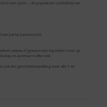
ht in een spritz – de populairste cocktailstijl van
f een partje passievrucht.
eidend cadeau of gewoon iets bijzonders voor op
schap en avontuur in elke slok.
 nu ook een geschenkverpakking waar alle 3 de