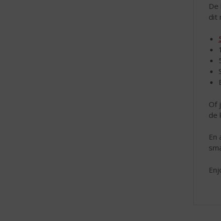
De 
dit
Of 
de 
En 
sma
Enj