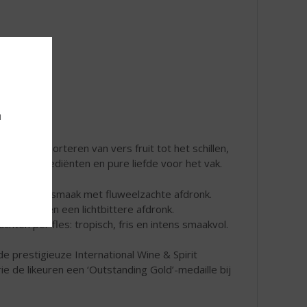
u
en en importeren van vers fruit tot het schillen,
rlijke ingrediënten en pure liefde voor het vak.
 friszoete smaak met fluweelzachte afdronk.
rusbody en een lichtbittere afdronk.
hten per fles: tropisch, fris en intens smaakvol.
e prestigieuze International Wine & Spirit
ie de likeuren een ‘Outstanding Gold’-medaille bij