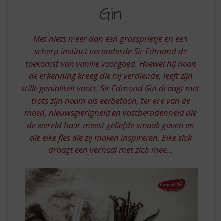
S
VAN
Gin
p
VANILLE
r
IN
i
Met niets meer dan een grassprietje en een
n
SIR
scherp instinct veranderde Sir Edmond de
g
toekomst van vanille voorgoed. Hoewel hij nooit
EDMOND
n
a
de erkenning kreeg die hij verdiende, leeft zijn
GIN
a
stille genialiteit voort. Sir Edmond Gin draagt ​​met
r
trots zijn naam als eerbetoon, ter ere van de
d
moed, nieuwsgierigheid en vastberadenheid die
e
de wereld haar meest geliefde smaak gaven en
n
a
die elke fles die zij maken inspireren. Elke slok
v
draagt ​​een verhaal met zich mee…
i
g
a
t
i
e