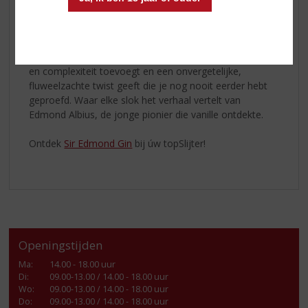
volledig tot zijn recht komen.
Het resultaat is een eigenzinnige vanillegin die de
botanische ingrediënten verzacht, natuurlijke zoetheid
en complexiteit toevoegt en een onvergetelijke,
fluweelzachte twist geeft die je nog nooit eerder hebt
geproefd. Waar elke slok het verhaal vertelt van
Edmond Albius, de jonge pionier die vanille ontdekte.
Ontdek
Sir Edmond Gin
bij úw topSlijter!
Openingstijden
Ma
:
14.00 - 18.00 uur
Di
:
09.00-13.00 / 14.00 - 18.00 uur
Wo
:
09.00-13.00 / 14.00 - 18.00 uur
Do
:
09.00-13.00 / 14.00 - 18.00 uur