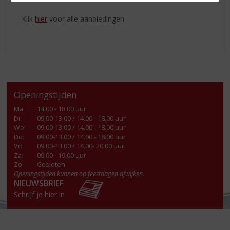
Klik
hier
voor alle aanbiedingen
Openingstijden
Ma
:
14.00 - 18.00 uur
Di
:
09.00-13.00 / 14.00 - 18.00 uur
Wo
:
09.00-13.00 / 14.00 - 18.00 uur
Do
:
09.00-13.00 / 14.00 - 18.00 uur
Vr
:
09.00-13.00 / 14.00- 20.00 uur
Za
:
09.00 - 19.00 uur
Zo:
Gesloten
Openingstijden kunnen op feestdagen afwijken.
NIEUWSBRIEF
Schrijf je hier in