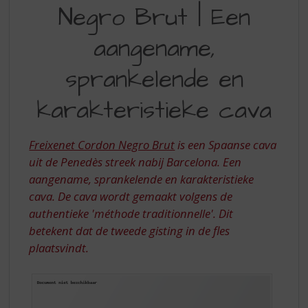
S
Negro Brut | Een
NEGRO
p
r
BRUT
aangename,
i
|
n
sprankelende en
EEN
g
n
AANGENAME,
karakteristieke cava
a
SPRANKELENDE
a
r
EN
Freixenet Cordon Negro Brut
is een Spaanse cava
d
KARAKTERISTIEKE
e
uit de Penedès streek nabij Barcelona. Een
n
aangename, sprankelende en karakteristieke
CAVA
a
cava. De cava wordt gemaakt volgens de
v
authentieke 'méthode traditionnelle'. Dit
i
betekent dat de tweede gisting in de fles
g
plaatsvindt.
a
t
i
e