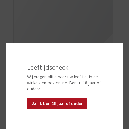
Leeftijdscheck
Wij vragen altijd naar uw leeftijd, in de
De smaak is verfrissend en is mooi in balans door de
winkels en ook online. Bent u 18 jaar of
lichtgroene tonen en de citrusvruchten. Deze cava is
ouder?
lichtgeel van kleur met heldere groene tonen en heeft
verrassende delicate aroma’s, een combinatie van
groene appels, peren met een vermoeden van
Ja, ik ben 18 jaar of ouder
Mediterraans fruit.
Serveer
Freixenet Cordon Negro Brut
gekoeld in een
cavaglas.