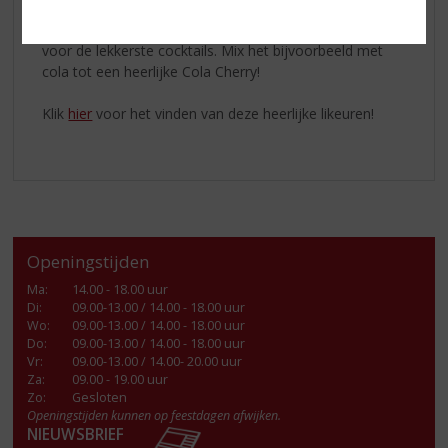
volle smaak van Amarena kersen. De lichtzure en
fruitige afdronk maakt het perfect als shot of als basis
voor de lekkerste cocktails. Mix het bijvoorbeeld met
cola tot een heerlijke Cola Cherry!
Klik
hier
voor het vinden van deze heerlijke likeuren!
Openingstijden
Ma
:
14.00 - 18.00 uur
Di
:
09.00-13.00 / 14.00 - 18.00 uur
Wo
:
09.00-13.00 / 14.00 - 18.00 uur
Do
:
09.00-13.00 / 14.00 - 18.00 uur
Vr
:
09.00-13.00 / 14.00- 20.00 uur
Za
:
09.00 - 19.00 uur
Zo:
Gesloten
Openingstijden kunnen op feestdagen afwijken.
NIEUWSBRIEF