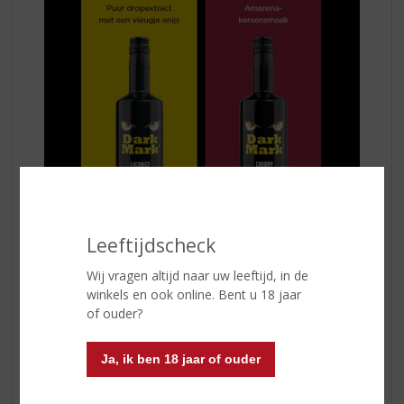
Leeftijdscheck
Dark Mark Licorice
Is
een zoete droplikeur
gemaakt met puur
Wij vragen altijd naar uw leeftijd, in de
dropextract, vodka en een vleugje anijs. Dit geeft het
winkels en ook online. Bent u 18 jaar
een échte dropsmaak die uiterst goed tot zijn recht zal
of ouder?
komen wanneer deze als dropshot wordt geserveerd.
Ja, ik ben 18 jaar of ouder
Dark Mark Cherry
Is een
verfrissende kersenlikeur
met de pure en