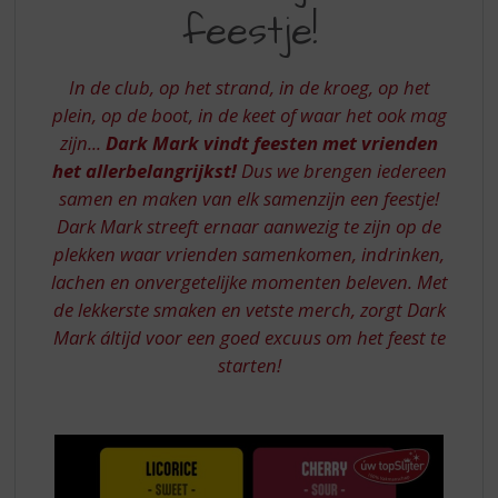
S
VAN
feestje!
p
ELK
r
SAMENZIJN
i
In de club, op het strand, in de kroeg, op het
n
EEN
plein, op de boot, in de keet of waar het ook mag
g
zijn...
Dark Mark vindt feesten met vrienden
FEESTJE!
n
a
het allerbelangrijkst!
Dus we brengen iedereen
a
samen en maken van elk samenzijn een feestje!
r
Dark Mark streeft ernaar aanwezig te zijn op de
d
plekken waar vrienden samenkomen, indrinken,
e
lachen en onvergetelijke momenten beleven. Met
n
a
de lekkerste smaken en vetste merch, zorgt Dark
v
Mark áltijd voor een goed excuus om het feest te
i
starten!
g
a
t
i
e