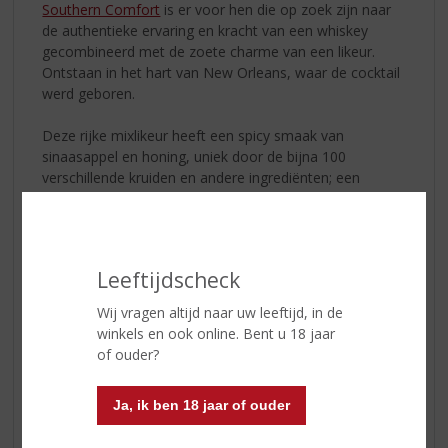
Southern Comfort
is er voor hen die op zoek zijn naar
de authentieke ervaring en kracht van een whiskey
gecombineerd met de zoete charme van een likeur.
Ontstaan in het hart van New Orleans, waar de cocktail
werd geboren.
Deze rijke mixlikeur heeft een spicy smaak van
sinaasappel en honing, uniek door de bijna 100
verschillende kruiden en andere ingrediënten; een
geheim recept dat al 140 jaar symbool staat voor
warmte, karakter en vakmanschap.
SOUTHERN COMFORT ORIGINAL
Leeftijdscheck
KLEUR : honing goud
GEUR : whiskey, kruidige tonen, krachtige explosie van
Wij vragen altijd naar uw leeftijd, in de
rijp zoet fruit
winkels en ook online. Bent u 18 jaar
SMAAK : rijke smaak, hints van kaneel, sinaasappel,
of ouder?
perzik en vanille
Ja, ik ben 18 jaar of ouder
SOUTHERN COMFORT ON THE ROCKS
Tumbler