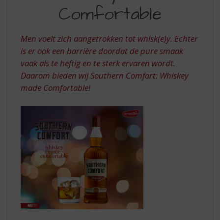
S
Comfortable
p
r
i
Men voelt zich aangetrokken tot whisk(e)y. Echter
n
is er ook een barrière doordat de pure smaak
g
vaak als te heftig en te sterk ervaren wordt.
n
a
Daarom bieden wij Southern Comfort: Whiskey
a
made Comfortable!
r
d
e
n
a
v
i
g
a
t
i
e