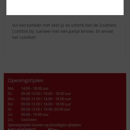
IJsblokjes
50ml Southern Comfort Original
Limoen
Vul een tumbler met veel ijs en schenk hier de Southern
Comfort bij. Garneer met een partje limoen. En ervaar
het comfort!
Openingstijden
Ma
:
14.00 - 18.00 uur
Di
:
09.00-13.00 / 14.00 - 18.00 uur
Wo
:
09.00-13.00 / 14.00 - 18.00 uur
Do
:
09.00-13.00 / 14.00 - 18.00 uur
Vr
:
09.00-13.00 / 14.00- 20.00 uur
Za
:
09.00 - 19.00 uur
Zo:
Gesloten
Openingstijden kunnen op feestdagen afwijken.