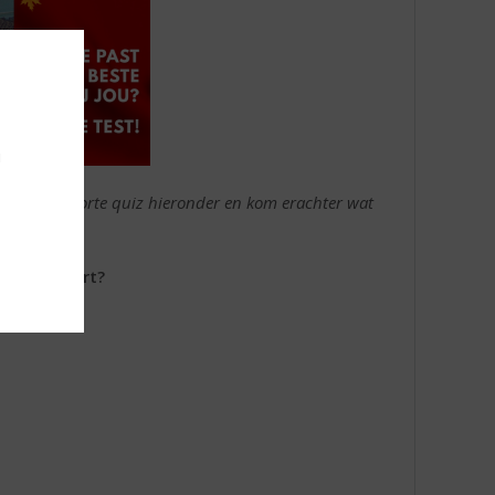
u
st? Doe de korte quiz hieronder en kom erachter wat
glaasje Port?