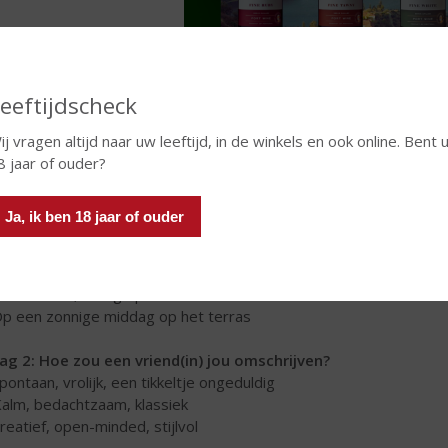
eeftijdscheck
ij vragen altijd naar uw leeftijd, in de winkels en ook online. Bent 
8 jaar of ouder?
ieuwd welke van de drie ports het beste bij jóuw persoonlijkheid pa
w port-persoonlijkheid is!
Ja, ik ben 18 jaar of ouder
ag 1: Wat is jouw favoriete moment om te genieten van een 
Tijdens een levendige borrel met vrienden
Na het eten, rustig op de bank met een boek
Op een zonnige middag op het terras
ag 2: Hoe zou een vriend(in) jou omschrijven?
Spontaan, vrolijk, een tikkeltje ongeduldig
Kalm, bedachtzaam, klassiek
Creatief, open-minded, stijlvol