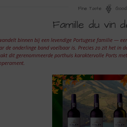
Fine Taste
Good 
AMILLE
Famille du vin 
U
IN
wandelt binnen bij een levendige Portugese familie — ee
E
r de onderlinge band voelbaar is. Precies zo zit het in 
ORTO
kt dit gerenommeerde porthuis karaktervolle Ports met 
mperament.