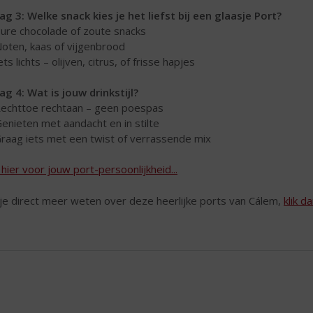
ag 3: Welke snack kies je het liefst bij een glaasje Port?
Pure chocolade of zoute snacks
Noten, kaas of vijgenbrood
ets lichts – olijven, citrus, of frisse hapjes
ag 4: Wat is jouw drinkstijl?
Rechttoe rechtaan – geen poespas
Genieten met aandacht en in stilte
Graag iets met een twist of verrassende mix
k hier voor jouw port-persoonlijkheid...
 je direct meer weten over deze heerlijke ports van Cálem,
klik d