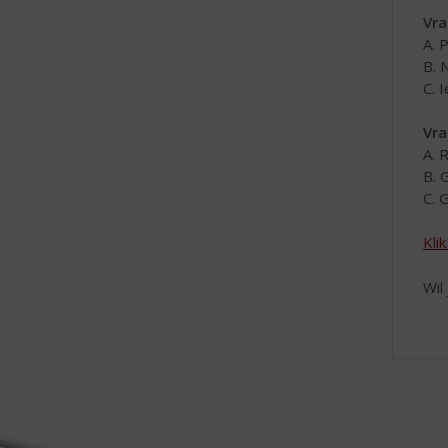
Vra
A. 
B. 
C. I
Vra
A. 
B. 
C. 
Kli
Wil