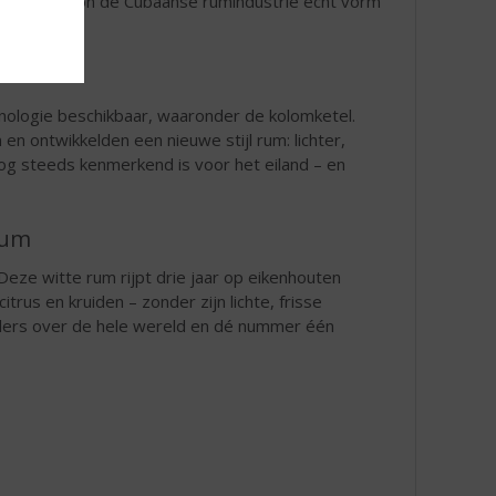
 moment begon de Cubaanse rumindustrie écht vorm
nologie beschikbaar, waaronder de kolomketel.
 ontwikkelden een nieuwe stijl rum: lichter,
e nog steeds kenmerkend is voor het eiland – en
rum
 Deze witte rum rijpt drie jaar op eikenhouten
itrus en kruiden – zonder zijn lichte, frisse
tenders over de hele wereld en dé nummer één