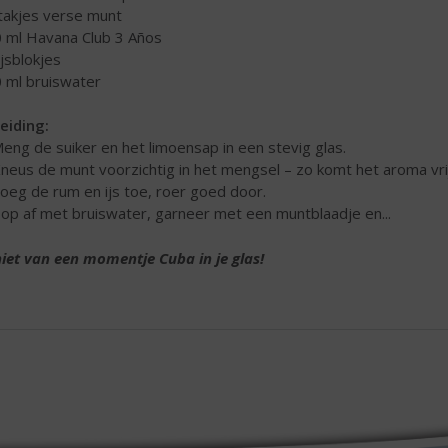
 takjes verse munt
0 ml Havana Club 3 Años
ijsblokjes
0 ml bruiswater
eiding:
Meng de suiker en het limoensap in een stevig glas.
Kneus de munt voorzichtig in het mengsel – zo komt het aroma vri
Voeg de rum en ijs toe, roer goed door.
Top af met bruiswater, garneer met een muntblaadje en...
iet van een momentje Cuba in je glas!