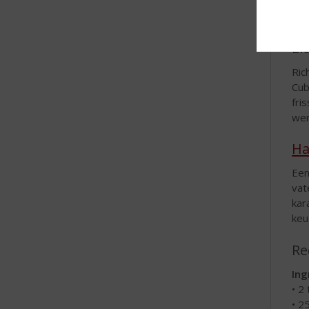
str
te k
Li
Ric
Cub
fri
wer
Ha
Een
vat
kar
keu
Re
Ing
• 2
• 2