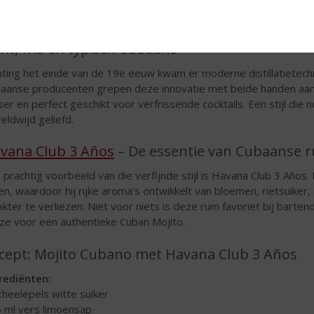
ijd voor onafhankelijkheid, kwam daar verandering in. Vanaf dat
rijgen.
cht, fris en typisch Cubaans
hting het einde van de 19e eeuw kwam er moderne distillatietech
aanse producenten grepen deze innovatie met beide handen aan en
sser en perfect geschikt voor verfrissende cocktails. Een stijl di
eldwijd geliefd.
vana Club 3 Años
– De essentie van Cubaanse 
 prachtig voorbeeld van die verfijnde stijl is Havana Club 3 Años.
en, waardoor hij rijke aroma’s ontwikkelt van bloemen, rietsuiker, c
akter te verliezen. Niet voor niets is deze rum favoriet bij bar
ze voor een authentieke Cuban Mojito.
cept: Mojito Cubano met Havana Club 3 Años
rediënten:
 theelepels witte suiker
5 ml vers limoensap