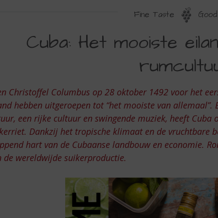
Fine Taste
Good 
UBA:
Cuba: Het mooiste eila
ET
rumcultuu
OOISTE
ILAND,
n Christoffel Columbus op 28 oktober 1492 voor het eers
E
and hebben uitgeroepen tot “het mooiste van allemaal”.
ERFECTE
uur, een rijke cultuur en swingende muziek, heeft Cuba
UMCULTUUR!
kerriet. Dankzij het tropische klimaat en de vruchtbare 
oppend hart van de Cubaanse landbouw en economie. Ro
 de wereldwijde suikerproductie.