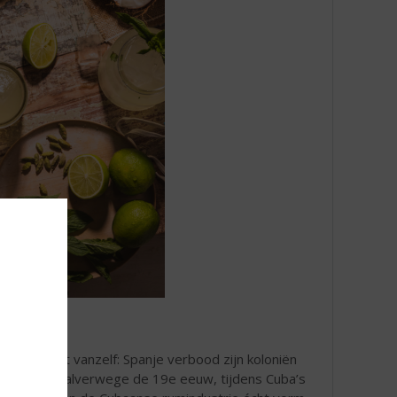
proces niet vanzelf: Spanje verbood zijn koloniën
rrentie. Pas halverwege de 19e eeuw, tijdens Cuba’s