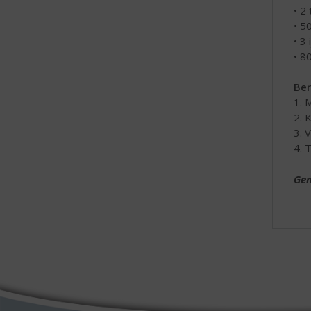
• 2
• 5
• 3 
• 8
Ber
1. 
2. 
3. 
4. 
Gen