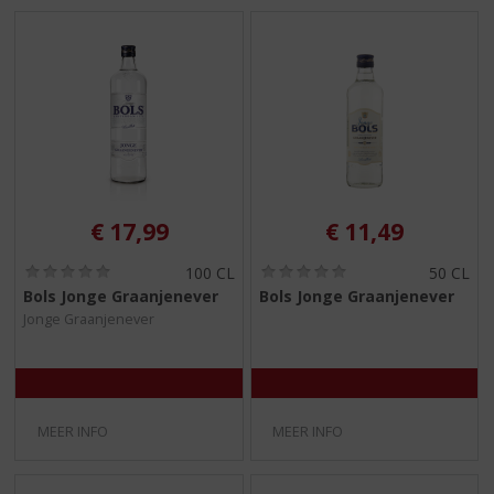
€
17,99
€
11,49
(
(
100 CL
50 CL
0
0
Bols Jonge Graanjenever
Bols Jonge Graanjenever
,
,
Jonge Graanjenever
0
0
/
/
5
5
)
)
MEER INFO
MEER INFO