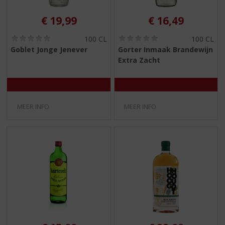
€
19,99
€
16,49
(
(
100 CL
100 CL
0
0
Goblet Jonge Jenever
Gorter Inmaak Brandewijn
,
,
Extra Zacht
0
0
/
/
5
5
)
)
MEER INFO
MEER INFO