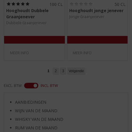
(
(
100 CL
50 CL
5
0
Hooghoudt Dubbele
Hooghoudt jonge jenever
,
,
Graanjenever
Jonge Graanjenever
0
0
/
/
Dubbele Graanjenever
5
5
)
)
MEER INFO
MEER INFO
1
2
3
Volgende
EXCL. BTW
INCL. BTW
AANBIEDINGEN
WIJN VAN DE MAAND
WHISKY VAN DE MAAND
RUM VAN DE MAAND