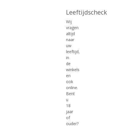
Leeftijdscheck
Wij
vragen
€
39,99
€
49,50
altijd
naar
(
(
70 CL
70 CL
uw
0
0
Filliers Barrel Aged
Filliers Oude Graanjenever
,
,
leeftijd,
Genever 8 Years Old
12 jaar (stenen kruik)
0
0
in
/
/
de
5
5
winkels
)
)
en
ook
MEER INFO
MEER INFO
online.
Bent
u
18
jaar
of
ouder?