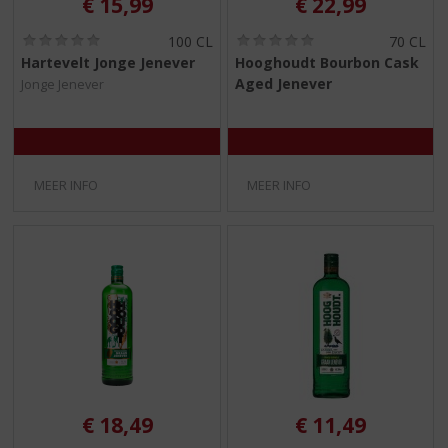
€
15,99
€
22,99
(
(
100 CL
70 CL
0
0
Hartevelt Jonge Jenever
Hooghoudt Bourbon Cask
,
,
Aged Jenever
Jonge Jenever
0
0
/
/
5
5
)
)
MEER INFO
MEER INFO
€
18,49
€
11,49