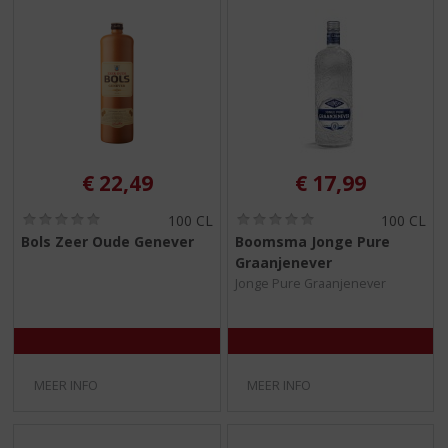
€
22,49
€
17,99
(
(
100 CL
100 CL
0
0
Bols Zeer Oude Genever
Boomsma Jonge Pure
,
,
Graanjenever
0
0
/
/
Jonge Pure Graanjenever
5
5
)
)
MEER INFO
MEER INFO