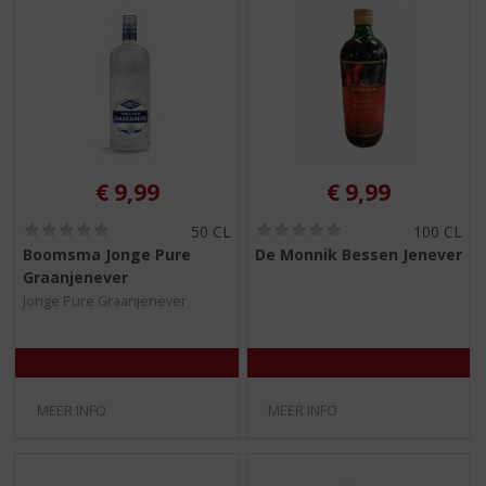
€
9,99
€
9,99
(
(
50 CL
100 CL
0
0
Boomsma Jonge Pure
De Monnik Bessen Jenever
,
,
Graanjenever
0
0
/
/
Jonge Pure Graanjenever
5
5
)
)
MEER INFO
MEER INFO