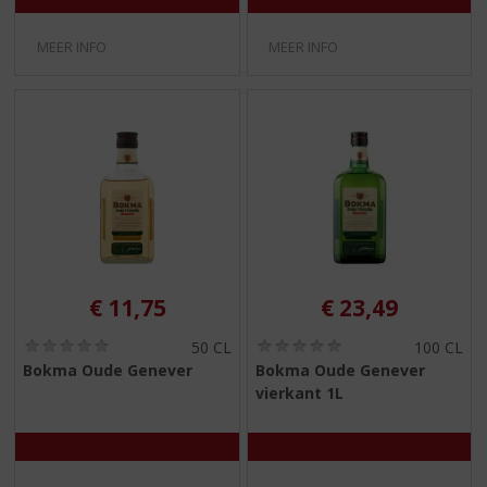
MEER INFO
MEER INFO
€
11,75
€
23,49
(
(
50 CL
100 CL
0
0
Bokma Oude Genever
Bokma Oude Genever
,
,
vierkant 1L
0
0
/
/
5
5
)
)