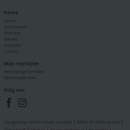
Home
Home
Assortiment
Over ons
Nieuws
Inspiratie
Contact
Mijn topSlijter
Herroepingsformulier
Interessante links
Volg ons
F
I
a
n
Designed by YOOKY smart concepts
GEEN 18 GEEN alcohol