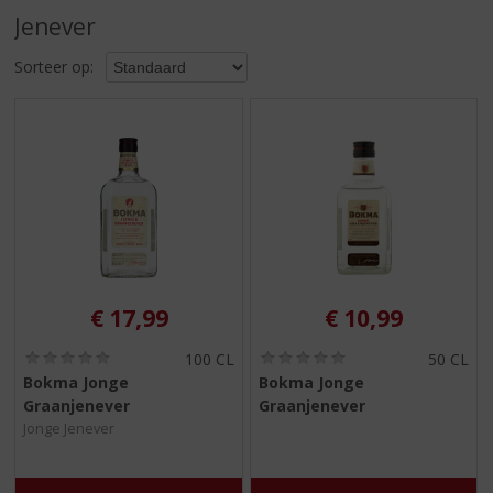
S
Jenever
p
r
Sorteer op:
i
n
g
n
a
a
r
d
e
n
a
€
17,99
€
10,99
v
i
(
(
100 CL
50 CL
g
0
0
Bokma Jonge
Bokma Jonge
,
,
a
Graanjenever
Graanjenever
0
0
t
/
/
Jonge Jenever
i
5
5
)
)
e