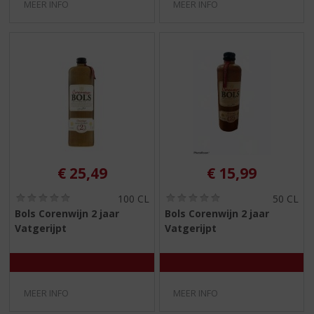
MEER INFO
MEER INFO
€
25,49
€
15,99
(
(
100 CL
50 CL
0
0
Bols Corenwijn 2 jaar
Bols Corenwijn 2 jaar
,
,
Vatgerijpt
Vatgerijpt
0
0
/
/
5
5
)
)
MEER INFO
MEER INFO