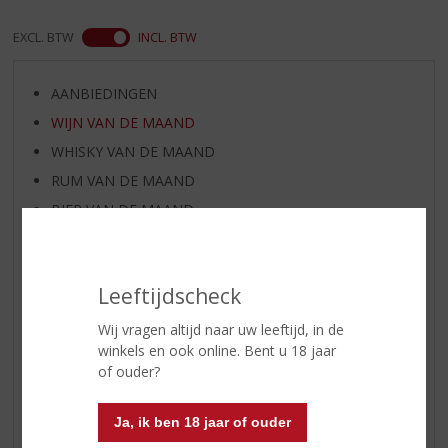
EXCL. BTW
INCL. BTW
AANBIEDINGEN
WIJN VAN DE MAAND
WHISKY VAN DE MAAND
RUM VAN DE MAAND
BIER VAN DE MAAND
SPIRIT VAN DE MAAND
EXCLUSIEF TOPSLIJTER
Leeftijdscheck
WIJN
WHISKY
Wij vragen altijd naar uw leeftijd, in de
winkels en ook online. Bent u 18 jaar
BIER
of ouder?
APERITIEF
GEDISTILLEERD OVERIG
Ja, ik ben 18 jaar of ouder
SHOTJES