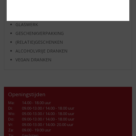
KANT EN KLAAR
FRISDRANK
GLASWERK
GESCHENKVERPAKKING
(RELATIE)GESCHENKEN
ALCOHOLVRIJE DRANKEN
VEGAN DRANKEN
Openingstijden
Ma
:
14.00 - 18.00 uur
Di
:
09.00-13.00 / 14.00 - 18.00 uur
Wo
:
09.00-13.00 / 14.00 - 18.00 uur
Do
:
09.00-13.00 / 14.00 - 18.00 uur
Vr
:
09.00-13.00 / 14.00- 20.00 uur
Za
:
09.00 - 19.00 uur
Zo:
Gesloten