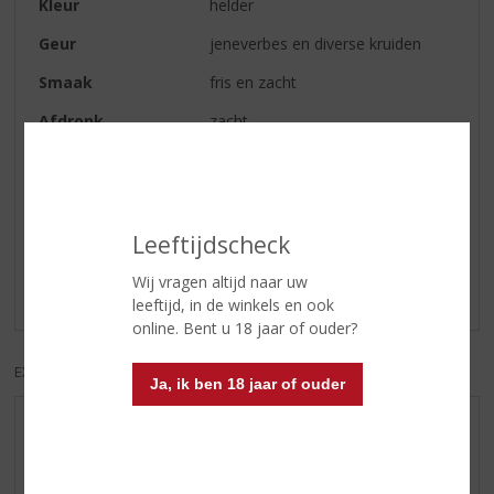
Kleur
helder
Geur
jeneverbes en diverse kruiden
Smaak
fris en zacht
Afdronk
zacht
Reviews
Leeftijdscheck
Schrijf een review
Wij vragen altijd naar uw
Er zijn nog geen reviews geplaatst voor dit product
leeftijd, in de winkels en ook
online. Bent u 18 jaar of ouder?
EXCL. BTW
INCL. BTW
Ja, ik ben 18 jaar of ouder
AANBIEDINGEN
WIJN VAN DE MAAND