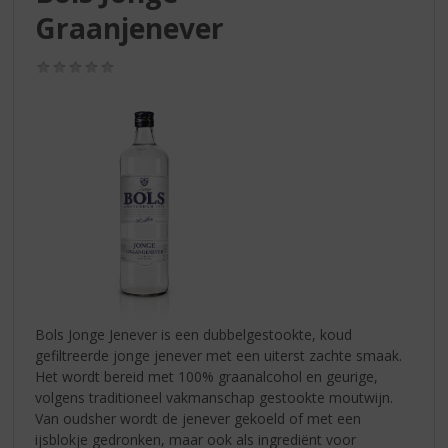
S
Graanjenever
p
r
i
(0,0
/
n
5)
g
n
a
a
r
d
e
n
a
v
i
Bols Jonge Jenever is een dubbelgestookte, koud
g
gefiltreerde jonge jenever met een uiterst zachte smaak.
a
Het wordt bereid met 100% graanalcohol en geurige,
t
volgens traditioneel vakmanschap gestookte moutwijn.
i
Van oudsher wordt de jenever gekoeld of met een
e
ijsblokje gedronken, maar ook als ingrediënt voor