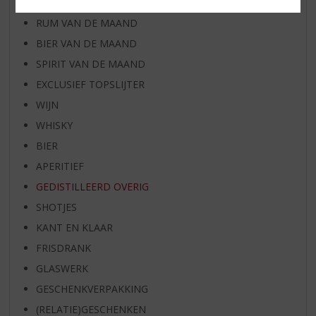
WHISKY VAN DE MAAND
RUM VAN DE MAAND
BIER VAN DE MAAND
SPIRIT VAN DE MAAND
EXCLUSIEF TOPSLIJTER
WIJN
WHISKY
BIER
APERITIEF
GEDISTILLEERD OVERIG
SHOTJES
KANT EN KLAAR
FRISDRANK
GLASWERK
GESCHENKVERPAKKING
(RELATIE)GESCHENKEN