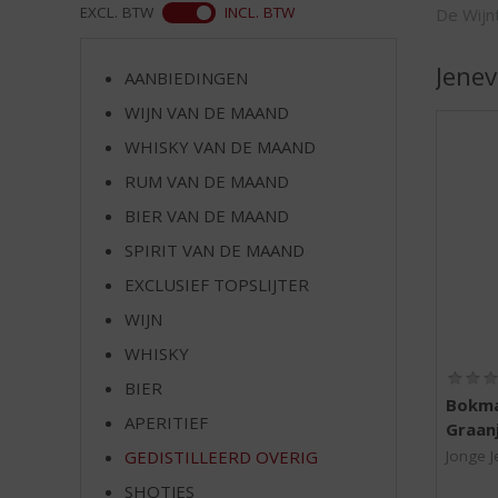
d
ASS
EXCL. BTW
INCL. BTW
De Wijn
S
p
Jenev
r
AANBIEDINGEN
i
WIJN VAN DE MAAND
n
WHISKY VAN DE MAAND
g
n
RUM VAN DE MAAND
a
BIER VAN DE MAAND
a
r
SPIRIT VAN DE MAAND
d
EXCLUSIEF TOPSLIJTER
e
WIJN
n
a
WHISKY
v
BIER
i
Bokma
g
APERITIEF
Graan
a
GEDISTILLEERD OVERIG
Jonge J
t
SHOTJES
i