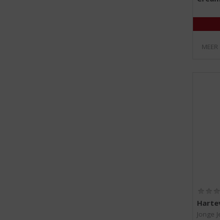
MEER
Harte
Jonge J