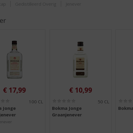
ORTIMENT
tap
Gedistilleerd Overig
Jenever
er
€
17,99
€
10,99
(
(
100 CL
50 CL
0
0
 Jonge
Bokma Jonge
Bokma
,
,
jenever
Graanjenever
0
0
/
/
enever
5
5
)
)