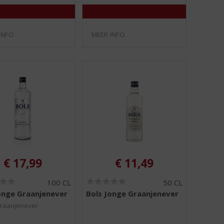
INFO
MEER INFO
€
17,99
€
11,49
(
(
100 CL
50 CL
0
0
onge Graanjenever
Bols Jonge Graanjenever
,
,
0
0
raanjenever
/
/
5
5