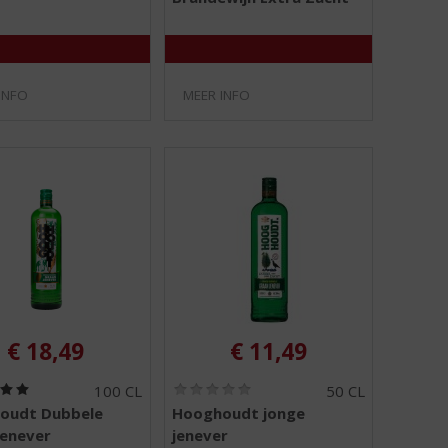
/
/
5
5
)
)
INFO
MEER INFO
€
18,49
€
11,49
(
(
100 CL
50 CL
5
0
oudt Dubbele
Hooghoudt jonge
,
,
jenever
jenever
0
0