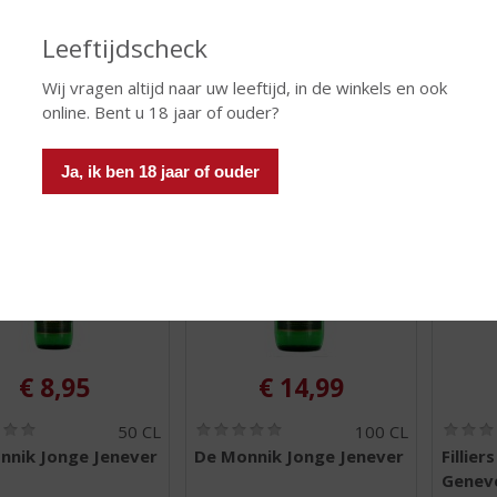
)
)
Leeftijdscheck
Wij vragen altijd naar uw leeftijd, in de winkels en ook
 INFO
MEER INFO
MEER 
online. Bent u 18 jaar of ouder?
Ja, ik ben 18 jaar of ouder
€
8,95
€
14,99
(
(
50 CL
100 CL
0
0
nnik Jonge Jenever
De Monnik Jonge Jenever
Fillier
,
,
Geneve
0
0