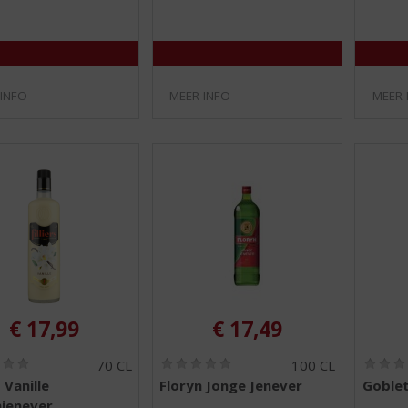
/
/
5
5
)
)
 INFO
MEER INFO
MEER 
€
17,99
€
17,49
(
(
70 CL
100 CL
0
0
s Vanille
Floryn Jonge Jenever
Goblet
,
,
jenever
0
0