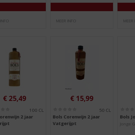
 INFO
MEER INFO
MEER 
€
25,49
€
15,99
(
(
100 CL
50 CL
0
0
orenwijn 2 jaar
Bols Corenwijn 2 jaar
Bols J
,
,
ijpt
Vatgerijpt
0
0
Jonge G
/
/
5
5