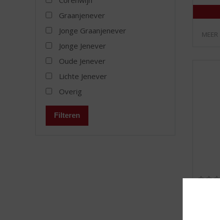
Graanjenever
Jonge Graanjenever
MEER
Jonge Jenever
Oude Jenever
Lichte Jenever
Overig
Filteren
Bols 