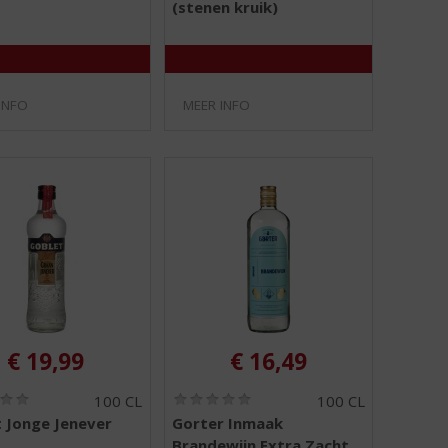
/
/
(stenen kruik)
5
5
)
)
INFO
MEER INFO
€
19,99
€
16,49
(
(
100 CL
100 CL
0
0
 Jonge Jenever
Gorter Inmaak
,
,
Brandewijn Extra Zacht
0
0