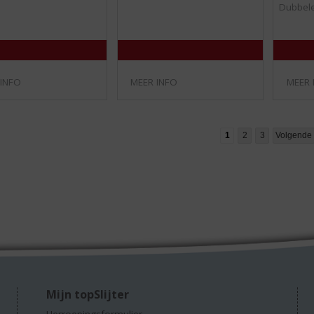
/
/
Dubbele
5
5
)
)
 INFO
MEER INFO
MEER 
1
2
3
Volgende
Mijn topSlijter