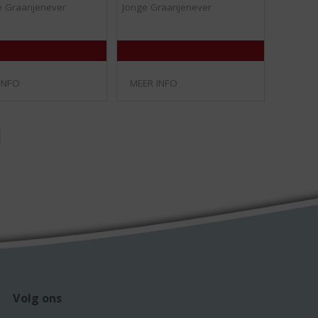
/
/
 Graanjenever
Jonge Graanjenever
5
5
)
)
INFO
MEER INFO
Volg ons