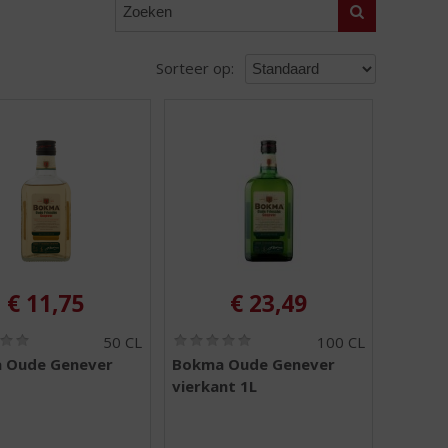
Zoeken
Sorteer op:
€
11,75
€
23,49
(
(
50 CL
100 CL
0
0
 Oude Genever
Bokma Oude Genever
,
,
vierkant 1L
0
0
/
/
5
5
)
)