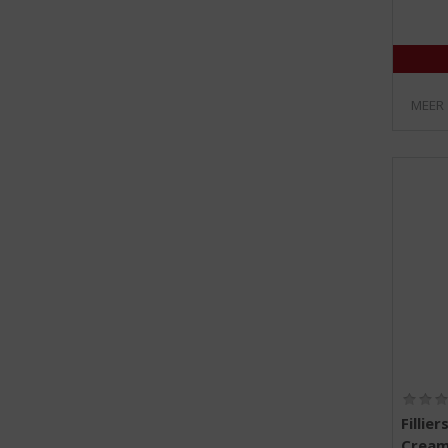
MEER
Fillier
Cream