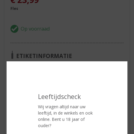
Fles
ETIKETINFORMATIE
Land van Herkomst
Nederland
Inhoud
100 CL
Alcoholpercentage
35% vol
Leeftijdscheck
Soort jenever
Oude Jenever
Wij vragen altijd naar uw
leeftijd, in de winkels en ook
online. Bent u 18 jaar of
Reviews
ouder?