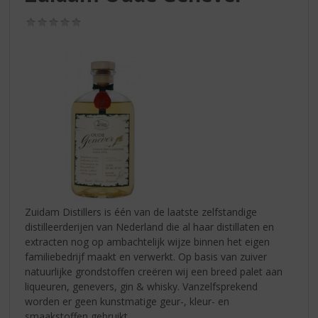
S
p
(0,0
r
/
5)
i
n
g
n
a
a
r
d
e
n
a
v
Zuidam Distillers is één van de laatste zelfstandige
i
distilleerderijen van Nederland die al haar distillaten en
g
extracten nog op ambachtelijk wijze binnen het eigen
a
familiebedrijf maakt en verwerkt. Op basis van zuiver
t
natuurlijke grondstoffen creëren wij een breed palet aan
i
liqueuren, genevers, gin & whisky. Vanzelfsprekend
e
worden er geen kunstmatige geur-, kleur- en
smaakstoffen gebruikt.