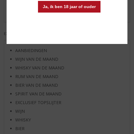
Schrijf een review
Ja, ik ben 18 jaar of ouder
Er zijn nog geen reviews geplaatst voor dit product
EXCL. BTW
INCL. BTW
AANBIEDINGEN
WIJN VAN DE MAAND
WHISKY VAN DE MAAND
RUM VAN DE MAAND
BIER VAN DE MAAND
SPIRIT VAN DE MAAND
EXCLUSIEF TOPSLIJTER
WIJN
WHISKY
BIER