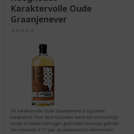
S
Karaktervolle Oude
p
r
Graanjenever
i
n
(0,0
g
/
n
5)
a
a
r
d
e
n
a
v
i
g
a
De Karaktervolle Oude Graanjenever is bijzonder
t
karaktervol. Voor deze klassieker werd een vooroorlogs
i
recept en lekker veel eigen gestookte moutwijn gebruikt.
e
Die moutwijn is 17 jaar op Andalusische eikenhouten