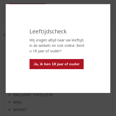
Schrijf een review
Er zijn nog geen reviews geplaatst voor dit product
Leeftijdscheck
EXCL. BTW
INCL. BTW
Wij vragen altijd naar uw leeftijd,
in de winkels en ook online. Bent
AANBIEDINGEN
u 18 jaar of ouder?
WIJN VAN DE MAAND
Ja, ik ben 18 jaar of ouder
WHISKY VAN DE MAAND
RUM VAN DE MAAND
BIER VAN DE MAAND
SPIRIT VAN DE MAAND
EXCLUSIEF TOPSLIJTER
WIJN
WHISKY