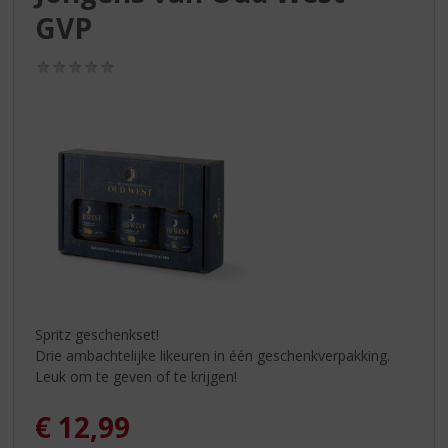
S
GVP
p
r
i
(0,0
/
n
5)
g
n
a
a
r
d
e
n
a
v
i
Spritz geschenkset!
g
Drie ambachtelijke likeuren in één geschenkverpakking.
a
Leuk om te geven of te krijgen!
t
i
€
12,99
e