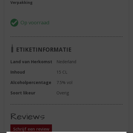
Verpakking
ETIKETINFORMATIE
Land van Herkomst
Nederland
Inhoud
15 CL
Alcoholpercentage
7.5% vol
Soort likeur
Overig
Reviews
Schrijf een review