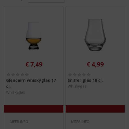
S
p
r
i
n
g
n
a
a
r
d
€
7,49
€
4,99
e
n
(
(
0
0
a
Glencairn whiskyglas 17
Sniffer glas 18 cl.
,
,
v
cl.
Whiskyglas
0
0
i
Whiskyglas
/
/
5
5
g
)
)
a
t
i
e
MEER INFO
MEER INFO