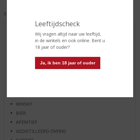
EXCL. BTW
INCL. BTW
Leeftijdscheck
AANBIEDINGEN
Wij vragen altijd naar uw leeftijd,
WIJN VAN DE MAAND
in de winkels en ook online. Bent u
18 jaar of ouder?
WHISKY VAN DE MAAND
RUM VAN DE MAAND
Ja, ik ben 18 jaar of ouder
BIER VAN DE MAAND
SPIRIT VAN DE MAAND
EXCLUSIEF TOPSLIJTER
WIJN
WHISKY
BIER
APERITIEF
GEDISTILLEERD OVERIG