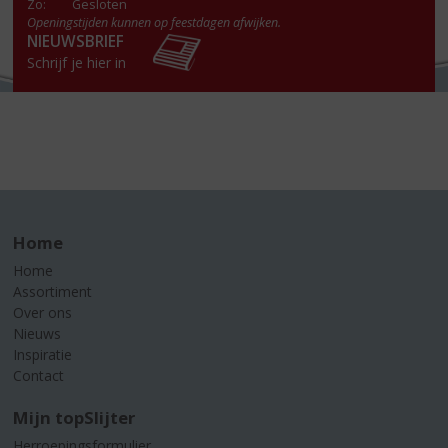
Zo:
Gesloten
Openingstijden kunnen op feestdagen afwijken.
NIEUWSBRIEF
Schrijf je hier in
Home
Home
Assortiment
Over ons
Nieuws
Inspiratie
Contact
Mijn topSlijter
Herroepingsformulier