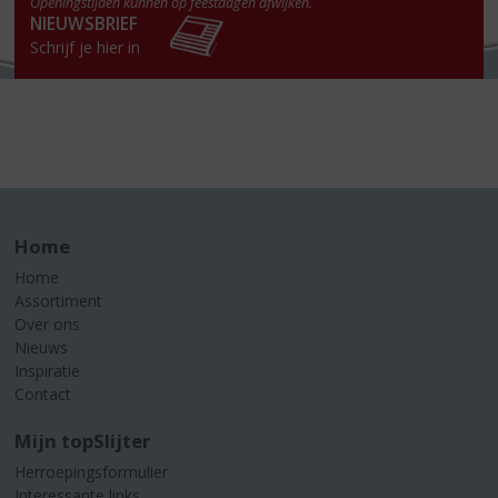
Openingstijden kunnen op feestdagen afwijken.
NIEUWSBRIEF
Schrijf je hier in
Home
Home
Assortiment
Over ons
Nieuws
Inspiratie
Contact
Mijn topSlijter
Herroepingsformulier
Interessante links