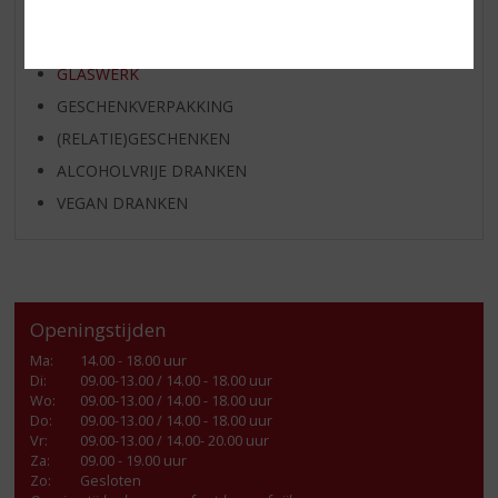
KANT EN KLAAR
FRISDRANK
GLASWERK
GESCHENKVERPAKKING
(RELATIE)GESCHENKEN
ALCOHOLVRIJE DRANKEN
VEGAN DRANKEN
Openingstijden
Ma
:
14.00 - 18.00 uur
Di
:
09.00-13.00 / 14.00 - 18.00 uur
Wo
:
09.00-13.00 / 14.00 - 18.00 uur
Do
:
09.00-13.00 / 14.00 - 18.00 uur
Vr
:
09.00-13.00 / 14.00- 20.00 uur
Za
:
09.00 - 19.00 uur
Zo:
Gesloten