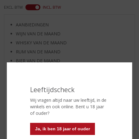
EXCL. BTW
INCL. BTW
AANBIEDINGEN
WIJN VAN DE MAAND
WHISKY VAN DE MAAND
RUM VAN DE MAAND
BIER VAN DE MAAND
SPIRIT VAN DE MAAND
EXCLUSIEF TOPSLIJTER
WIJN
Leeftijdscheck
WHISKY
Wij vragen altijd naar uw leeftijd, in de
BIER
winkels en ook online. Bent u 18 jaar
of ouder?
APERITIEF
GEDISTILLEERD OVERIG
Ja, ik ben 18 jaar of ouder
SHOTJES