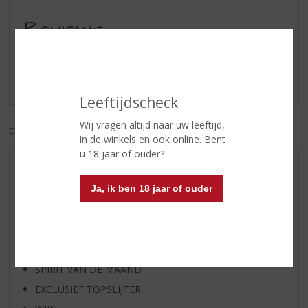
Reviews
Schrijf een review
Er zijn nog geen reviews geplaatst voor dit product
Leeftijdscheck
Wij vragen altijd naar uw leeftijd,
EXCL. BTW
INCL. BTW
in de winkels en ook online. Bent
u 18 jaar of ouder?
AANBIEDINGEN
WIJN VAN DE MAAND
Ja, ik ben 18 jaar of ouder
WHISKY VAN DE MAAND
RUM VAN DE MAAND
BIER VAN DE MAAND
SPIRIT VAN DE MAAND
EXCLUSIEF TOPSLIJTER