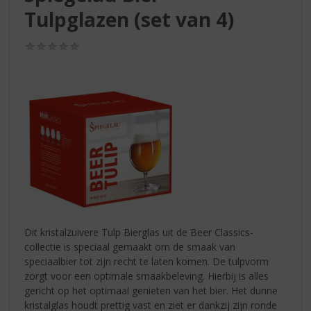
S
Tulpglazen (set van 4)
p
r
i
(0,0
/
n
5)
g
n
a
a
r
d
e
n
a
v
i
Dit kristalzuivere Tulp Bierglas uit de Beer Classics-
g
collectie is speciaal gemaakt om de smaak van
a
speciaalbier tot zijn recht te laten komen. De tulpvorm
t
zorgt voor een optimale smaakbeleving. Hierbij is alles
i
gericht op het optimaal genieten van het bier. Het dunne
e
kristalglas houdt prettig vast en ziet er dankzij zijn ronde