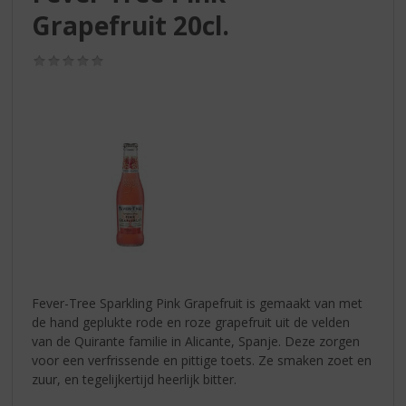
S
Grapefruit 20cl.
p
r
i
(0,0
/
n
5)
g
n
a
a
r
d
e
n
a
v
i
Fever-Tree Sparkling Pink Grapefruit is gemaakt van met
g
de hand geplukte rode en roze grapefruit uit de velden
a
van de Quirante familie in Alicante, Spanje. Deze zorgen
t
voor een verfrissende en pittige toets. Ze smaken zoet en
i
zuur, en tegelijkertijd heerlijk bitter.
e