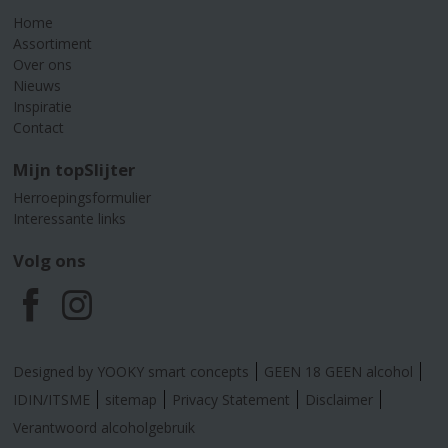
Home
Assortiment
Over ons
Nieuws
Inspiratie
Contact
Mijn topSlijter
Herroepingsformulier
Interessante links
Volg ons
F
I
a
n
Designed by YOOKY smart concepts
GEEN 18 GEEN alcohol
c
s
IDIN/ITSME
sitemap
Privacy Statement
Disclaimer
Verantwoord alcoholgebruik