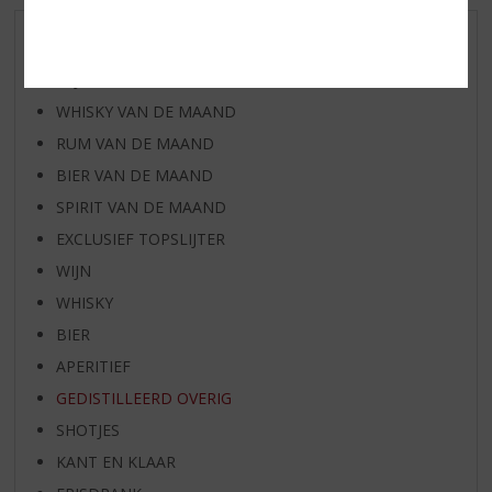
AANBIEDINGEN
WIJN VAN DE MAAND
WHISKY VAN DE MAAND
RUM VAN DE MAAND
BIER VAN DE MAAND
SPIRIT VAN DE MAAND
EXCLUSIEF TOPSLIJTER
WIJN
WHISKY
BIER
APERITIEF
GEDISTILLEERD OVERIG
SHOTJES
KANT EN KLAAR