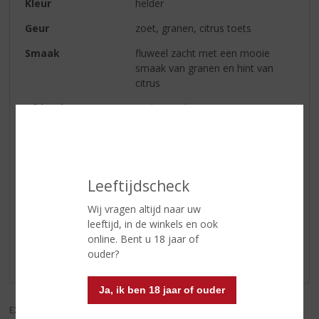
Kleur
helder
Geur
zoet, granen, citrus toets
Smaak
fluweel zacht met een mooie
smaak van granen en hint van
citrus
Afdronk
zacht met hinten van citrus
Serveertip
Esbjærg Copper smaakt het best
on the rocks of in een cocktail
Leeftijdscheck
Reviews
Wij vragen altijd naar uw
leeftijd, in de winkels en ook
Schrijf een review
online. Bent u 18 jaar of
ouder?
Er zijn nog geen reviews geplaatst voor dit product
Ja, ik ben 18 jaar of ouder
EXCL. BTW
INCL. BTW