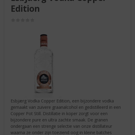
S
Edition
p
r
i
(0,0
/
n
5)
g
n
a
a
r
d
e
n
a
v
i
Esbjærg Vodka Copper Edition, een bijzondere vodka
g
gemaakt van zuivere graanalcohol en gedistilleerd in een
a
Copper Pot Still. Distillatie in koper zorgt voor een
t
bijzondere pure en ultra zachte smaak. De granen
i
ondergaan een strenge selectie van onze distillateur
e
waarna ze onder zijn toeziend oog in kleine batches