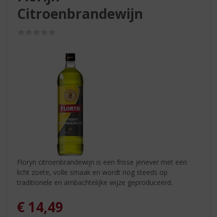
S
Citroenbrandewijn
p
r
i
(0,0
/
n
5)
g
n
a
a
r
d
e
n
a
v
i
Floryn citroenbrandewijn is een frisse jenever met een
g
licht zoete, volle smaak en wordt nog steeds op
a
traditionele en ambachtelijke wijze geproduceerd.
t
i
€
14,49
e