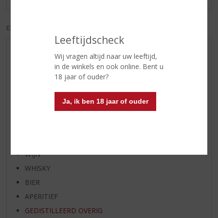
EXCL. BTW
INCL. BTW
Leeftijdscheck
AANBIEDINGEN
Wij vragen altijd naar uw leeftijd,
in de winkels en ook online. Bent u
WIJN VAN DE MAAND
18 jaar of ouder?
WHISKY VAN DE MAAND
RUM VAN DE MAAND
Ja, ik ben 18 jaar of ouder
BIER VAN DE MAAND
SPIRIT VAN DE MAAND
EXCLUSIEF TOPSLIJTER
WIJN
WHISKY
BIER
APERITIEF
GEDISTILLEERD OVERIG