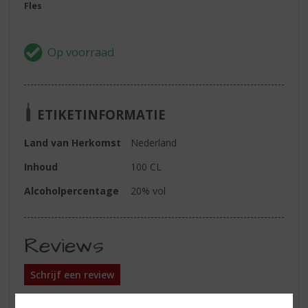
Fles
ETIKETINFORMATIE
Land van Herkomst
Nederland
Inhoud
100 CL
Alcoholpercentage
20% vol
Reviews
Schrijf een review
Er zijn nog geen reviews geplaatst voor dit product