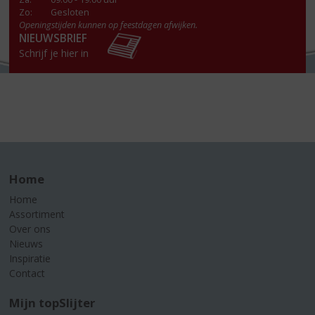
Zo:
Gesloten
Openingstijden kunnen op feestdagen afwijken.
NIEUWSBRIEF
Schrijf je hier in
Home
Home
Assortiment
Over ons
Nieuws
Inspiratie
Contact
Mijn topSlijter