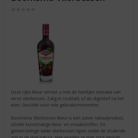
S
p
(0,0
r
/
5)
i
n
g
n
a
a
r
d
e
n
a
v
Deze rijke likeur verrast u met de heerlijke sensatie van
i
verse vlierbessen. Zalig in cocktails of als digestief na het
g
eten. Geschikt voor vele gebruiksmomenten.
a
t
Boomsma Vlierbessen likeur is een zuiver natuurproduct,
i
zónder kunstmatige kleur- en smaakstoffen. De
e
geheimzinnige wilde vlierbessen rijpen onder de stralende
zon in de vrije natuur. Hier worden ze met zorg geplukt