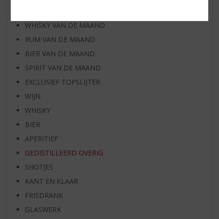
WIJN VAN DE MAAND
WHISKY VAN DE MAAND
RUM VAN DE MAAND
BIER VAN DE MAAND
SPIRIT VAN DE MAAND
EXCLUSIEF TOPSLIJTER
WIJN
WHISKY
BIER
APERITIEF
GEDISTILLEERD OVERIG
SHOTJES
KANT EN KLAAR
FRISDRANK
GLASWERK