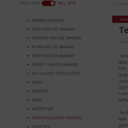
d
ASS
EXCL. BTW
INCL. BTW
De Wijn
S
p
r
Aan
AANBIEDINGEN
i
Te
WIJN VAN DE MAAND
n
WHISKY VAN DE MAAND
g
n
RUM VAN DE MAAND
a
BIER VAN DE MAAND
Tecá
a
Blue
r
SPIRIT VAN DE MAAND
Het 
d
EXCLUSIEF TOPSLIJTER
lang
e
zach
WIJN
n
zijn
a
WHISKY
cock
v
lief
BIER
i
g
APERITIEF
Tecá
a
GEDISTILLEERD OVERIG
een 
t
gebr
SHOTJES
i