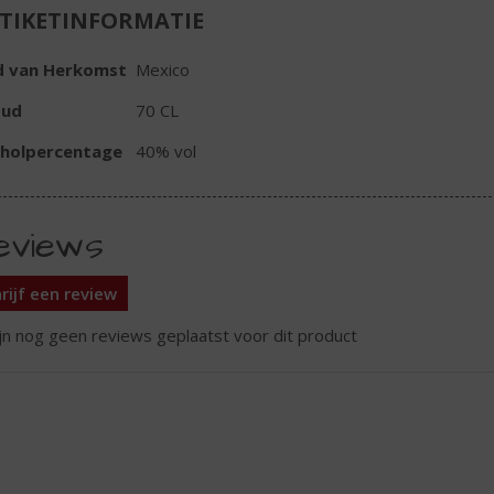
TIKETINFORMATIE
d van Herkomst
Mexico
oud
70 CL
oholpercentage
40% vol
eviews
rijf een review
ijn nog geen reviews geplaatst voor dit product