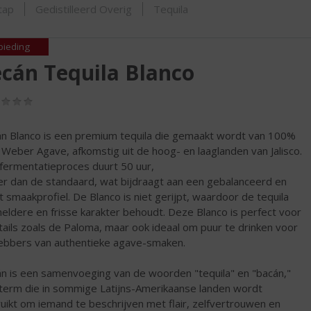
ORTIMENT
tap
Gedistilleerd Overig
Tequila
bieding
cán Tequila Blanco
(0,0
/
5)
n Blanco is een premium tequila die gemaakt wordt van 100%
 Weber Agave, afkomstig uit de hoog- en laaglanden van Jalisco.
fermentatieproces duurt 50 uur,
er dan de standaard, wat bijdraagt aan een gebalanceerd en
t smaakprofiel. De Blanco is niet gerijpt, waardoor de tequila
 heldere en frisse karakter behoudt. Deze Blanco is perfect voor
tails zoals de Paloma, maar ook ideaal om puur te drinken voor
hebbers van authentieke agave-smaken.
n is een samenvoeging van de woorden "tequila" en "bacán,"
term die in sommige Latijns-Amerikaanse landen wordt
uikt om iemand te beschrijven met flair, zelfvertrouwen en