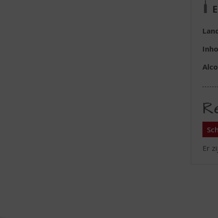
E
Lan
Inh
Alc
R
Sch
Er z