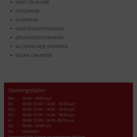
KANT EN KLAAR
FRISDRANK
GLASWERK
GESCHENKVERPAKKING
(RELATIE)GESCHENKEN
ALCOHOLVRIJE DRANKEN
VEGAN DRANKEN
Openingstijden
Ma
:
14.00 - 18.00 uur
Di
:
09.00-13.00 / 14.00 - 18.00 uur
Wo
:
09.00-13.00 / 14.00 - 18.00 uur
Do
:
09.00-13.00 / 14.00 - 18.00 uur
Vr
:
09.00-13.00 / 14.00- 20.00 uur
Za
:
09.00 - 19.00 uur
Zo:
Gesloten
Openingstijden kunnen op feestdagen afwijken.