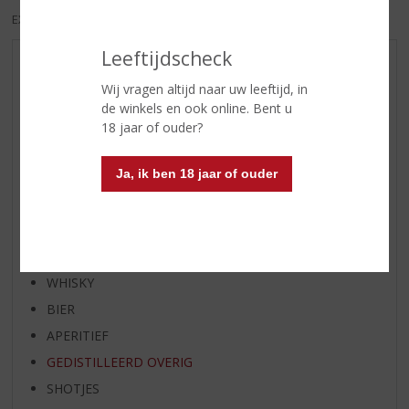
EXCL. BTW
INCL. BTW
Leeftijdscheck
AANBIEDINGEN
Wij vragen altijd naar uw leeftijd, in
WIJN VAN DE MAAND
de winkels en ook online. Bent u
WHISKY VAN DE MAAND
18 jaar of ouder?
RUM VAN DE MAAND
Ja, ik ben 18 jaar of ouder
BIER VAN DE MAAND
SPIRIT VAN DE MAAND
EXCLUSIEF TOPSLIJTER
WIJN
WHISKY
BIER
APERITIEF
GEDISTILLEERD OVERIG
SHOTJES