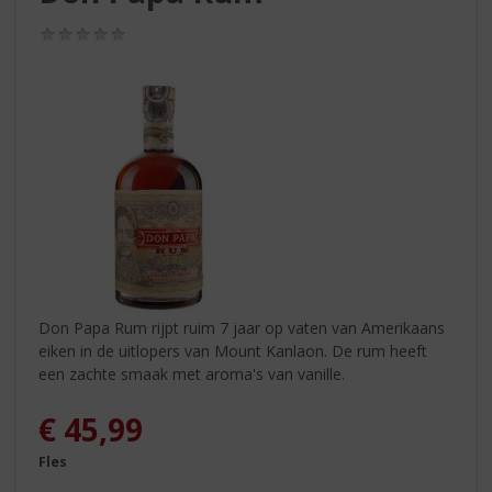
S
p
(0,0
r
/
5)
i
n
g
n
a
a
r
d
e
n
a
v
Don Papa Rum rijpt ruim 7 jaar op vaten van Amerikaans
i
eiken in de uitlopers van Mount Kanlaon. De rum heeft
g
een zachte smaak met aroma's van vanille.
a
t
€
45,99
i
Fles
e