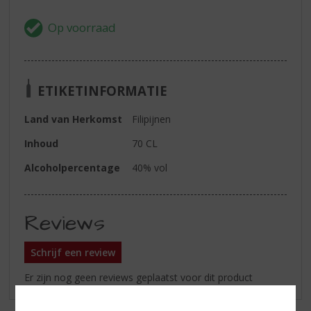
ETIKETINFORMATIE
Land van Herkomst
Filipijnen
Inhoud
70 CL
Alcoholpercentage
40% vol
Reviews
Schrijf een review
Er zijn nog geen reviews geplaatst voor dit product