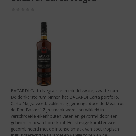
S
p
(0,0
r
/
5)
i
n
g
n
a
a
r
d
e
n
a
v
BACARDÍ Carta Negra is een middelzware, zwarte rum.
i
De donkerste rum binnen het BACARDÍ Carta portfolio.
g
Carta Negra wordt vakkundig gemengd door de Meastros
a
de Ron Bacardí. Zijn smaak wordt ontwikkeld in
t
verschroeide eikenhouten vaten en gevormd door een
i
geheime mix van houtskool. Het stevige karakter wordt
e
gecombineerd met de intense smaak van zoet tropisch
fruit, boterachtige karamel en vanille tonen en de