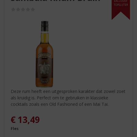
S
EXCLUSIEF
TOPSLIJTER
p
(0,0
r
/
5)
i
n
g
n
a
a
r
d
e
n
a
v
Deze rum heeft een uitgesproken karakter dat zowel zoet
i
als kruidig is. Perfect om te gebruiken in klassieke
g
cocktails zoals een Old Fashioned of een Mai Tai.
a
t
€
13,49
i
Fles
e