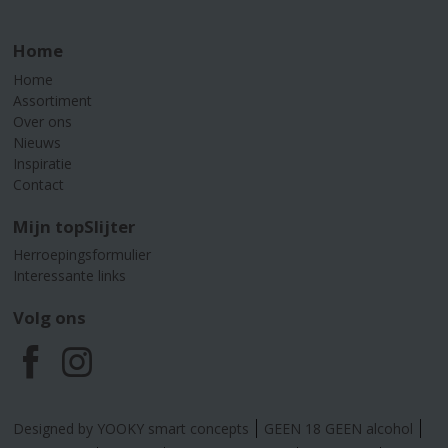
Home
Home
Assortiment
Over ons
Nieuws
Inspiratie
Contact
Mijn topSlijter
Herroepingsformulier
Interessante links
Volg ons
F
I
a
n
Designed by YOOKY smart concepts
GEEN 18 GEEN alcohol