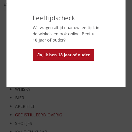
EXCL. BTW
INCL. BTW
Leeftijdscheck
AANBIEDINGEN
Wij vragen altijd naar uw leeftijd, in
WIJN VAN DE MAAND
de winkels en ook online. Bent u
WHISKY VAN DE MAAND
18 jaar of ouder?
RUM VAN DE MAAND
BIER VAN DE MAAND
Ja, ik ben 18 jaar of ouder
SPIRIT VAN DE MAAND
EXCLUSIEF TOPSLIJTER
WIJN
WHISKY
BIER
APERITIEF
GEDISTILLEERD OVERIG
SHOTJES
KANT EN KLAAR