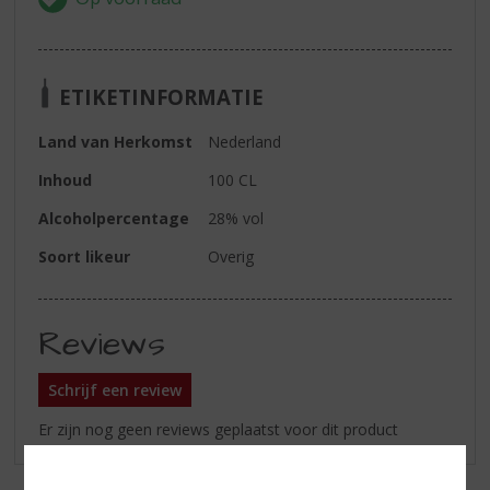
ETIKETINFORMATIE
Land van Herkomst
Nederland
Inhoud
100 CL
Alcoholpercentage
28% vol
Soort likeur
Overig
Reviews
Schrijf een review
Er zijn nog geen reviews geplaatst voor dit product