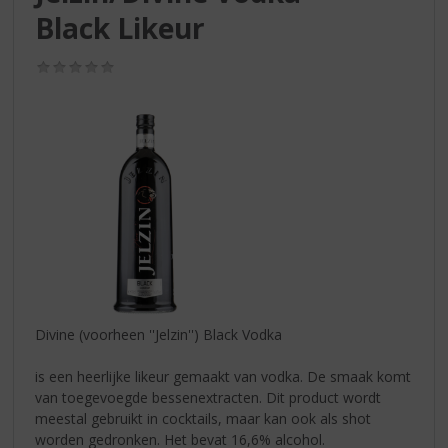
S
Black Likeur
p
r
i
(0,0
/
n
5)
g
n
a
a
r
d
e
n
a
v
i
Divine (voorheen ''Jelzin'') Black Vodka
g
a
is een heerlijke likeur gemaakt van vodka. De smaak komt
t
van toegevoegde bessenextracten. Dit product wordt
i
meestal gebruikt in cocktails, maar kan ook als shot
e
worden gedronken. Het bevat 16,6% alcohol.