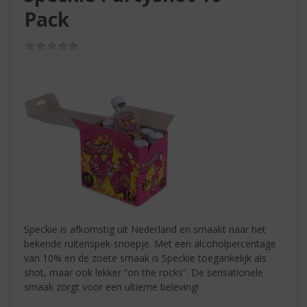
S
Pack
p
r
i
(0,0
/
n
5)
g
n
a
a
r
d
e
n
a
v
i
Speckie is afkomstig uit Nederland en smaakt naar het
g
bekende ruitenspek-snoepje. Met een alcoholpercentage
a
van 10% en de zoete smaak is Speckie toegankelijk als
t
shot, maar ook lekker “on the rocks”. De sensationele
i
smaak zorgt voor een ultieme beleving!
e