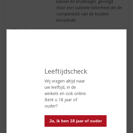
kaneel en kruidnagel, gevolgd
door een subtiele bitterheid die de
complexiteit van de kruiden
benadrukt.
Afdronk
Lang en verwarmend, met een
blijvende kruidige nasmaak die
doet denken aan winterse
specerijen. De afdronk heeft een
zachte zoetheid, aangevuld door
een aangename bitterheid die
langzaam vervaagt.
Leeftijdscheck
Wijn-spijs
Leverings Ossenkamper
Wij vragen altijd naar
kruidenlikeur kan puur gedronken
uw leeftijd, in de
worden voor de volledige
winkels en ook online.
smaakervaring, eventueel met
Bent u 18 jaar of
een ijsblokje om de intensiteit iets
ouder?
te verzachten. Deze likeur is ook
ideaal als digestief na een
Ja, ik ben 18 jaar of ouder
maaltijd en combineert uitstekend
met een stukje pure chocolade of