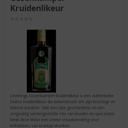
S
Kruidenlikeur
p
r
i
(0,0
/
n
5)
g
n
a
a
r
d
e
n
a
v
i
Leverings Ossenkamper kruidenlikeur is een authentieke
g
Duitse kruidenlikeur die bekendstaat om zijn krachtige en
a
intense karakter. Met een rijke geschiedenis en een
t
zorgvuldig samengestelde mix van kruiden en specerijen,
i
biedt deze likeur een unieke smaakervaring voor
e
liefhebbers van kruidige dranken.