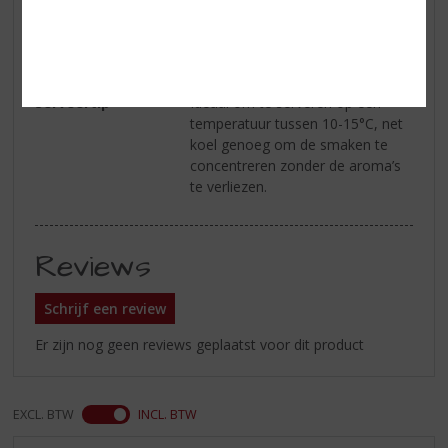
gedroogd fruit. Voor een extra
twist, serveer hem in een kopje
espresso voor een heerlijke
kruidenkoffie.
Serveertip
Ideaal om te serveren op een
temperatuur tussen 10-15°C, net
koel genoeg om de smaken te
concentreren zonder de aroma’s
te verliezen.
Reviews
Schrijf een review
Er zijn nog geen reviews geplaatst voor dit product
EXCL. BTW
INCL. BTW