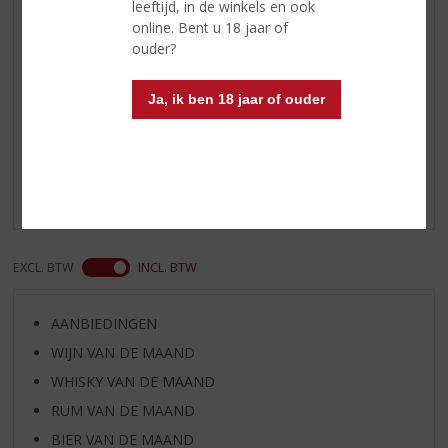
leeftijd, in de winkels en ook
citroen sap, 1cl triple sec, 1
online. Bent u 18 jaar of
sinaasappel schil, ijsblokjes
ouder?
Ja, ik ben 18 jaar of ouder
Reviews
Schrijf een review
Er zijn nog geen reviews geplaatst voor dit product
EXCL. BTW
INCL. BTW
AANBIEDINGEN
WIJN VAN DE MAAND
WHISKY VAN DE MAAND
RUM VAN DE MAAND
BIER VAN DE MAAND