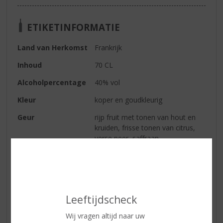
ETIKETINFORMATIE
Land van Herkomst
Frankrijk
Inhoud
70 CL
Alcoholpercentage
40% vol
Kleur
koper en goudkleurig
Geur
rijp fruit met tonen van hout en
kruiden, frisse tonen van citrus,
verse peer, saffraan,
Labdanumhars (van de Cisteroos
of zonneroos) en incense
Smaak
zacht, vruchten, noten en vanille
komen naar voren in de smaak
Leeftijdscheck
Afdronk
fluweelzacht in de nasmaak.
Wij vragen altijd naar uw
Serveertip
Sidecar - 2cl Martell cognac, 1cl