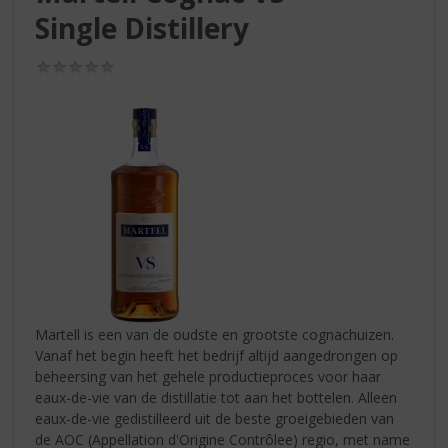
S
Single Distillery
p
r
i
(0,0
/
n
5)
g
n
a
a
r
d
e
n
a
v
i
Martell is een van de oudste en grootste cognachuizen.
g
Vanaf het begin heeft het bedrijf altijd aangedrongen op
a
beheersing van het gehele productieproces voor haar
t
eaux-de-vie van de distillatie tot aan het bottelen. Alleen
i
eaux-de-vie gedistilleerd uit de beste groeigebieden van
e
de AOC (Appellation d'Origine Contrôlee) regio, met name