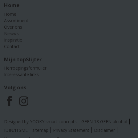
Home
Home
Assortiment
Over ons
Nieuws
Inspiratie
Contact
Mijn topSlijter
Herroepingsformulier
Interessante links
Volg ons
F
I
a
n
Designed by YOOKY smart concepts
GEEN 18 GEEN alcohol
c
s
IDIN/ITSME
sitemap
Privacy Statement
Disclaimer