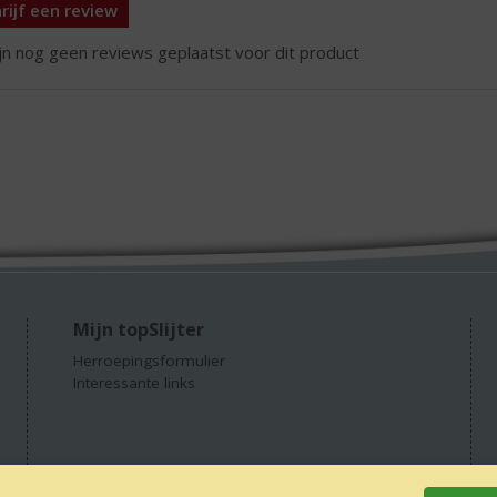
rijf een review
ijn nog geen reviews geplaatst voor dit product
Mijn topSlijter
Herroepingsformulier
Interessante links