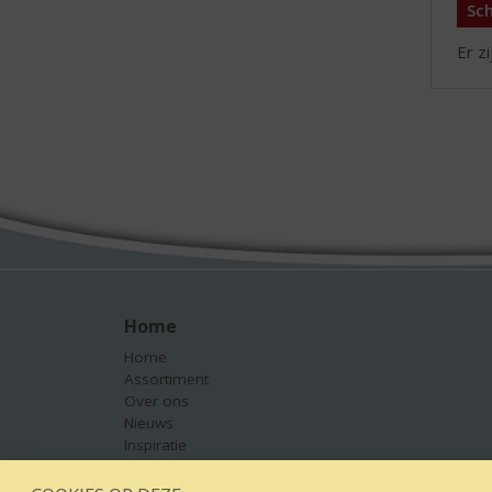
Sch
Er z
Home
Home
Assortiment
Over ons
Nieuws
Inspiratie
Contact