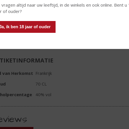
€
32,99
 vragen altijd naar uw leeftijd, in de winkels en ook online. Bent u
ar of ouder?
Fles
Ja, ik ben 18 jaar of ouder
TIKETINFORMATIE
d van Herkomst
Frankrijk
oud
70 CL
oholpercentage
40% vol
eviews