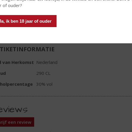
Huidige voorraad: 1
r of ouder?
Ja, ik ben 18 jaar of ouder
TIKETINFORMATIE
d van Herkomst
Nederland
oud
290 CL
oholpercentage
30% vol
eviews
rijf een review