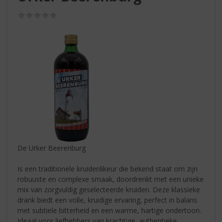
S
p
(0,0
r
/
5)
i
n
g
n
a
a
r
d
e
n
a
v
De Urker Beerenburg
i
g
Is een traditionele kruidenlikeur die bekend staat om zijn
a
robuuste en complexe smaak, doordrenkt met een unieke
t
mix van zorgvuldig geselecteerde kruiden. Deze klassieke
i
drank biedt een volle, kruidige ervaring, perfect in balans
e
met subtiele bitterheid en een warme, hartige ondertoon.
Ideaal voor liefhebbers van krachtige, authentieke