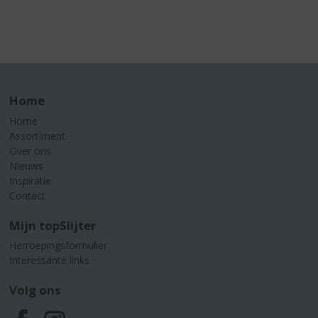
Home
Home
Assortiment
Over ons
Nieuws
Inspiratie
Contact
Mijn topSlijter
Herroepingsformulier
Interessante links
Volg ons