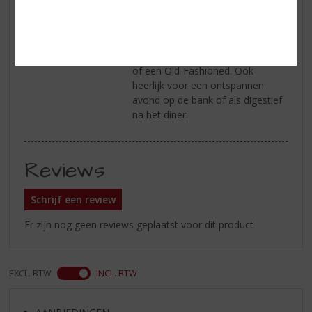
gebruikt om cocktails te
versterken, waarbij een kruidige
twist wordt toegevoegd aan
klassiekers zoals een Hot Toddy
of een Old-Fashioned. Ook
heerlijk voor een ontspannen
avond op de bank of als digestief
na het diner.
Reviews
Schrijf een review
Er zijn nog geen reviews geplaatst voor dit product
EXCL. BTW
INCL. BTW