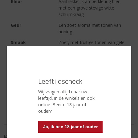
Kleur
Aantrekkelijk amberkleurig bier
met een grove stevige witte
schuimkraag
Geur
Een zoet aroma met tonen van
honing
Smaak
Zoet, met fruitige tonen van gele
appel en walnoten
Afdronk
Medium afdronk met een warme
smaak van alcohol
Leeftijdscheck
Reviews
Wij vragen altijd naar uw
leeftijd, in de winkels en ook
Schrijf een review
online. Bent u 18 jaar of
ouder?
Er zijn nog geen reviews geplaatst voor dit product
Ja, ik ben 18 jaar of ouder
EXCL. BTW
INCL. BTW