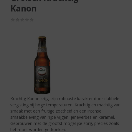
S
Kanon
p
r
i
(0,0
/
n
5)
g
n
a
a
r
d
e
n
a
v
i
Krachtig Kanon krijgt zijn robuuste karakter door dubbele
g
vergisting bij hoge temperaturen. Krachtig en machtig van
a
smaak met een fruitige zoetheid en een intense
t
smaakbeleving van rijpe vijgen, jeneverbes en karamel.
i
Gebrouwen met de grootst mogelijke zorg, precies zoals
e
het moet worden gedronken.