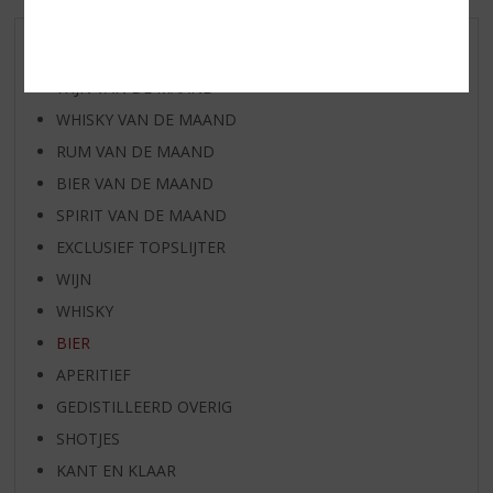
AANBIEDINGEN
WIJN VAN DE MAAND
WHISKY VAN DE MAAND
RUM VAN DE MAAND
BIER VAN DE MAAND
SPIRIT VAN DE MAAND
EXCLUSIEF TOPSLIJTER
WIJN
WHISKY
BIER
APERITIEF
GEDISTILLEERD OVERIG
SHOTJES
KANT EN KLAAR