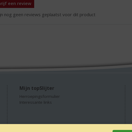
rijf een review
ijn nog geen reviews geplaatst voor dit product
Mijn topSlijter
Herroepingsformulier
Interessante links