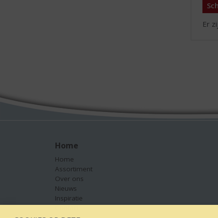
Sch
Er z
Home
Home
Assortiment
Over ons
Nieuws
Inspiratie
Contact