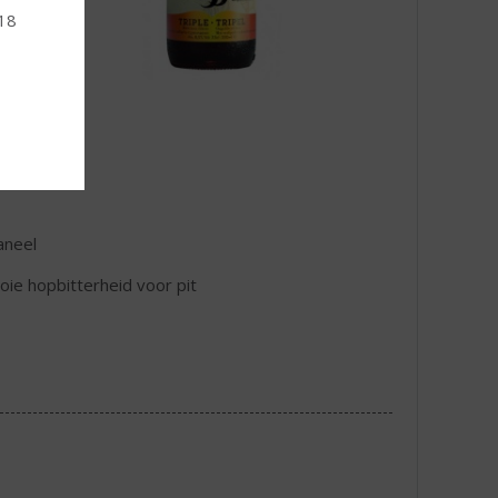
 18
aneel
ie hopbitterheid voor pit