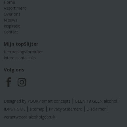
Home
Assortiment
Over ons
Nieuws
Inspiratie
Contact
Mijn topSlijter
Herroepingsformulier
Interessante links
Volg ons
F
I
a
n
Designed by YOOKY smart concepts
GEEN 18 GEEN alcohol
c
s
IDIN/ITSME
sitemap
Privacy Statement
Disclaimer
Verantwoord alcoholgebruik
e
t