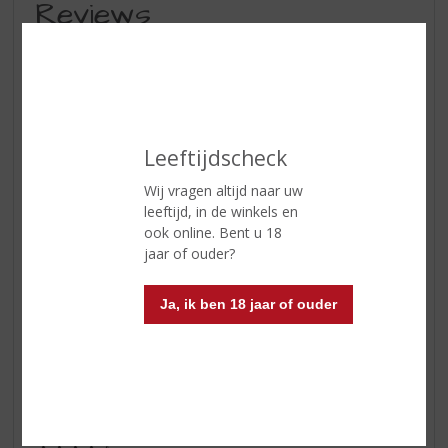
Reviews
Schrijf een review
Joost Aarts
07-12-2021
(4,0
Leeftijdscheck
/
5)
Wij vragen altijd naar uw
Stevig en prikkelend
leeftijd, in de winkels en
Een whisky met een hoog alcoholpercentage, wat niet
ook online. Bent u 18
direct opvalt tijdens de eerste slok. Erg prikkelend op de
jaar of ouder?
tong, een zweem van rook gedurende de afdronk. Laat
zich goed combineren met wat pure chocolade.
Ja, ik ben 18 jaar of ouder
Genietbaar, maar niet zo complex als bijvoorbeeld een
Ardbeg of Talisker.
Huub
09-12-2019