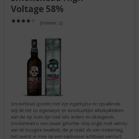
S
Voltage 58%
p
r
i
(4,3
(reviews: 2)
/
n
5)
g
n
a
a
r
d
e
n
a
v
i
Smokehead spreekt met zijn eigentijdse en opvallende
g
stijl de net zo eigenwijze en avontuurlijke whiskydrinkers
a
aan die op zoek zijn naar iets anders en uitdagends.
t
Smokehead is een zwaar geturfde Islay single malt whisky
i
van de hoogste kwaliteit, die je raakt als een mokerslag,
e
het neemt je mee op een explosieve achtbaan van turf,