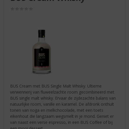
S
p
(0,0
r
/
5)
i
n
g
n
a
a
r
d
e
n
a
v
BUS Cream met BUS Single Malt Whisky. Ultieme
i
verwennerij van fluweelzachte room gecombineerd met
g
BUS single malt whisky. Ervaar de zijdezachte balans van
a
natuurlijke room, vanille en karamel. De afdronk onthult
t
tonen van noga en melkchocolade, met een toets
i
eikenhout die langzaam wegsmelt in je mond. Geniet er
e
van naast een verse espresso, in een BUS Coffee of bij
een mooi dessert.