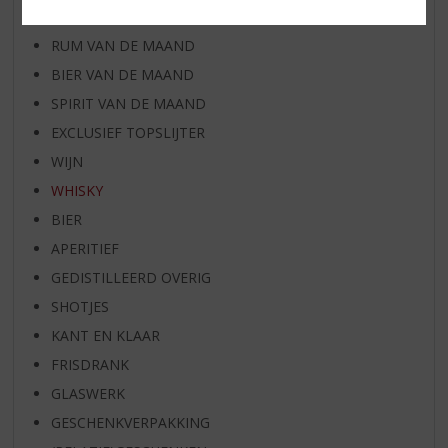
WHISKY VAN DE MAAND
RUM VAN DE MAAND
BIER VAN DE MAAND
SPIRIT VAN DE MAAND
EXCLUSIEF TOPSLIJTER
WIJN
WHISKY
BIER
APERITIEF
GEDISTILLEERD OVERIG
SHOTJES
KANT EN KLAAR
FRISDRANK
GLASWERK
GESCHENKVERPAKKING