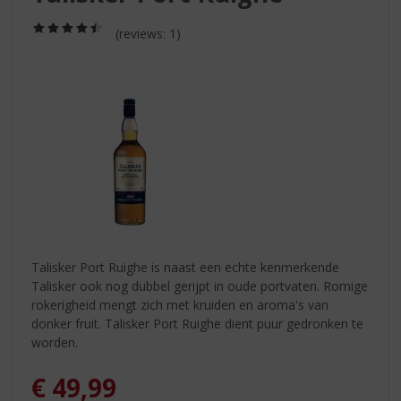
S
p
(4,5
(reviews: 1)
r
/
5)
i
n
g
n
a
a
r
d
e
n
a
v
Talisker Port Ruighe is naast een echte kenmerkende
i
Talisker ook nog dubbel gerijpt in oude portvaten. Romige
g
rokerigheid mengt zich met kruiden en aroma's van
a
donker fruit. Talisker Port Ruighe dient puur gedronken te
t
worden.
i
e
€
49,99