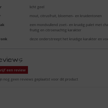
r
licht geel
r
mout, citrusfruit, bloemen- en kruidentonen
ak
een mondvullend zoet- en kruidig palet met cha
fruitig en citroenachtig karakter
ronk
deze onderstreept het kruidige karakter en v
eviews
rijf een review
ijn nog geen reviews geplaatst voor dit product