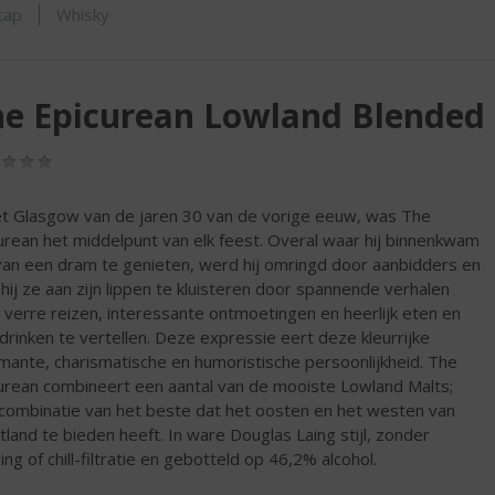
ORTIMENT
tap
Whisky
e Epicurean Lowland Blended 
(0,0
/
5)
et Glasgow van de jaren 30 van de vorige eeuw, was The
urean het middelpunt van elk feest. Overal waar hij binnenkwam
an een dram te genieten, werd hij omringd door aanbidders en
 hij ze aan zijn lippen te kluisteren door spannende verhalen
 verre reizen, interessante ontmoetingen en heerlijk eten en
 drinken te vertellen. Deze expressie eert deze kleurrijke
mante, charismatische en humoristische persoonlijkheid. The
urean combineert een aantal van de mooiste Lowland Malts;
combinatie van het beste dat het oosten en het westen van
tland te bieden heeft. In ware Douglas Laing stijl, zonder
ing of chill-filtratie en gebotteld op 46,2% alcohol.