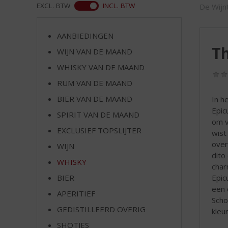
d
ASS
EXCL. BTW
INCL. BTW
De Wijn
S
p
r
AANBIEDINGEN
i
Th
WIJN VAN DE MAAND
n
WHISKY VAN DE MAAND
g
n
RUM VAN DE MAAND
a
BIER VAN DE MAAND
In h
a
Epic
r
SPIRIT VAN DE MAAND
om v
d
EXCLUSIEF TOPSLIJTER
wist
e
over
WIJN
n
dito
a
WHISKY
char
v
Epic
BIER
i
een 
g
APERITIEF
Scho
a
GEDISTILLEERD OVERIG
kleur
t
SHOTJES
i