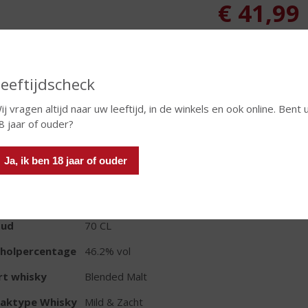
€
41,99
Fles
eeftijdscheck
ij vragen altijd naar uw leeftijd, in de winkels en ook online. Bent 
8 jaar of ouder?
TIKETINFORMATIE
Ja, ik ben 18 jaar of ouder
d van Herkomst
Schotland
io
Laaglanden
oud
70 CL
oholpercentage
46.2% vol
rt whisky
Blended Malt
aktype Whisky
Mild & Zacht