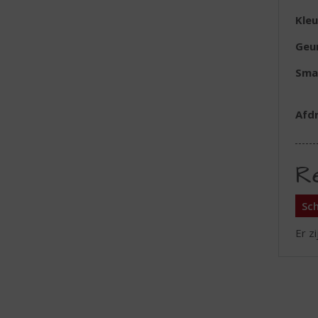
Kleu
Geu
Sma
Afd
R
Sch
Er z