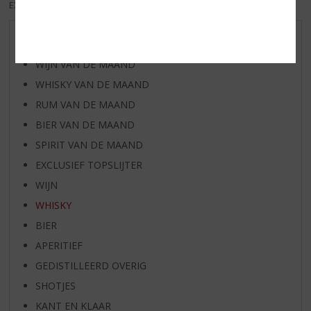
EXCL. BTW
INCL. BTW
AANBIEDINGEN
WIJN VAN DE MAAND
WHISKY VAN DE MAAND
RUM VAN DE MAAND
BIER VAN DE MAAND
SPIRIT VAN DE MAAND
EXCLUSIEF TOPSLIJTER
WIJN
WHISKY
BIER
APERITIEF
GEDISTILLEERD OVERIG
SHOTJES
KANT EN KLAAR