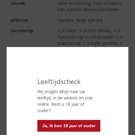
Smaak
zacht en krachtig, mooi in balans
met subtiele eikenhouten tonen
Afdronk
heerlijke, lange afdronk.
Serveertip
4 cl LABEL 5 Scotch Whisky, 4 cl
cranberry sap 4 cl bruiswater, 1 cl
suikersiroop, 1 schijfje gember, 1
schijfje limoen. Voeg de
ingrediënten samen en schud ze,
garneer met de gember en
limoen.
Leeftijdscheck
Reviews
Wij vragen altijd naar uw
leeftijd, in de winkels en ook
online. Bent u 18 jaar of
Schrijf een review
ouder?
Er zijn nog geen reviews geplaatst voor dit product
Ja, ik ben 18 jaar of ouder