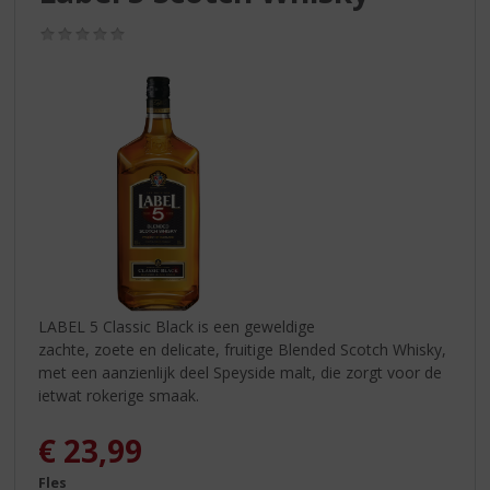
S
p
(0,0
r
/
5)
i
n
g
n
a
a
r
d
e
n
a
v
LABEL 5 Classic Black is een geweldige
i
zachte, zoete en delicate, fruitige Blended Scotch Whisky,
g
met een aanzienlijk deel Speyside malt, die zorgt voor de
a
ietwat rokerige smaak.
t
i
€
23,99
e
Fles