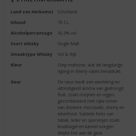
Land van Herkomst
Schotland
Inhoud
70 CL
Alcoholpercentage
42.3% vol
Soort whisky
Single Malt
Smaaktype Whisky
Vol & Rijk
Kleur
Diep mahonie, wat de langdurige
rijping in sherry vaten benadrukt.
Geur
De neus biedt een weelderig en
uitnodigend aroma van gedroogd
fruit, zoals rozijnen en vijgen,
gecombineerd met rijke tonen
van donkere chocolade, sherry en
eikenhout. Subtiele hints van
tabak, leder en specerijen zoals
kruidnagel en kaneel voegen
diepte toe aan de geur.