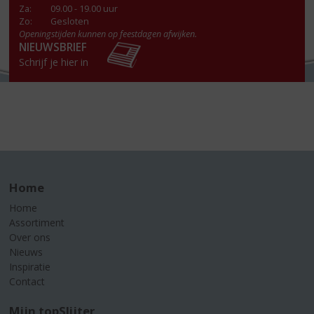
Za
:
09.00 - 19.00 uur
Zo:
Gesloten
Openingstijden kunnen op feestdagen afwijken.
NIEUWSBRIEF
Schrijf je hier in
Home
Home
Assortiment
Over ons
Nieuws
Inspiratie
Contact
Mijn topSlijter