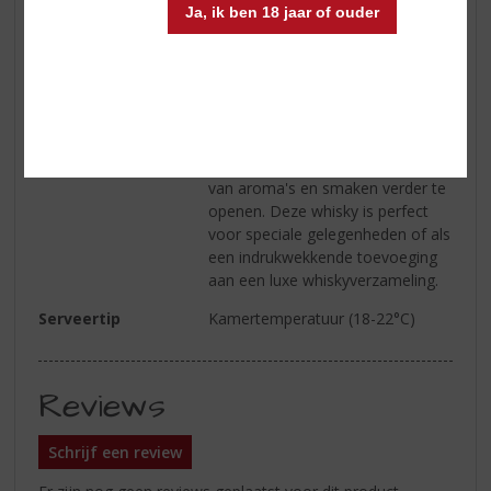
Ja, ik ben 18 jaar of ouder
Wijn-spijs
De Macallan 31 Years Sherry
Hogshead Vintage 1990 XOP
Black wordt het best puur
genoten om de volle breedte van
zijn complexe smaken te
waarderen. Een paar druppels
water kunnen helpen om de lagen
van aroma's en smaken verder te
openen. Deze whisky is perfect
voor speciale gelegenheden of als
een indrukwekkende toevoeging
aan een luxe whiskyverzameling.
Serveertip
Kamertemperatuur (18-22°C)
Reviews
Schrijf een review