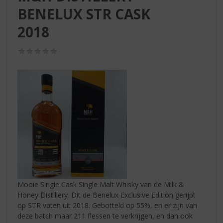
S
BENELUX STR CASK
p
r
2018
i
n
(0,0
g
/
n
5)
a
a
r
d
e
n
a
v
i
g
a
Mooie Single Cask Single Malt Whisky van de Milk &
t
Honey Distillery. Dit de Benelux Exclusive Edition gerijpt
i
op STR vaten uit 2018. Gebotteld op 55%, en er zijn van
e
deze batch maar 211 flessen te verkrijgen, en dan ook