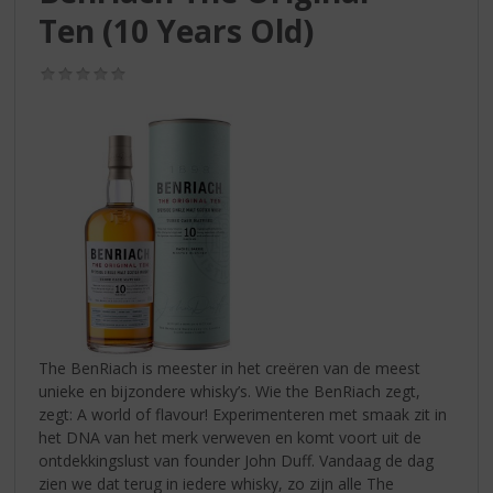
S
Ten (10 Years Old)
p
r
i
(0,0
/
n
5)
g
n
a
a
r
d
e
n
a
v
i
The BenRiach is meester in het creëren van de meest
g
unieke en bijzondere whisky’s. Wie the BenRiach zegt,
a
zegt: A world of flavour! Experimenteren met smaak zit in
t
het DNA van het merk verweven en komt voort uit de
i
ontdekkingslust van founder John Duff. Vandaag de dag
e
zien we dat terug in iedere whisky, zo zijn alle The