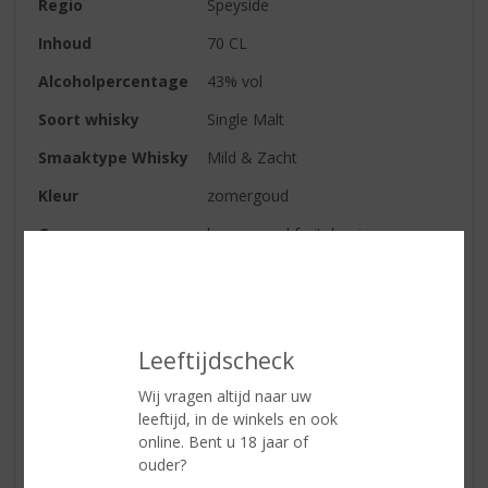
Regio
Speyside
Inhoud
70 CL
Alcoholpercentage
43% vol
Soort whisky
Single Malt
Smaaktype Whisky
Mild & Zacht
Kleur
zomergoud
Geur
boomgaard fruit, honing en
geroosterd eiken
Smaak
rijpe peer, nectarine, zoete gerst,
amandel en kruidige vanille
Leeftijdscheck
Afdronk
nootachtige mout tonen, vanille
en abrikozen
Wij vragen altijd naar uw
leeftijd, in de winkels en ook
online. Bent u 18 jaar of
Reviews
ouder?