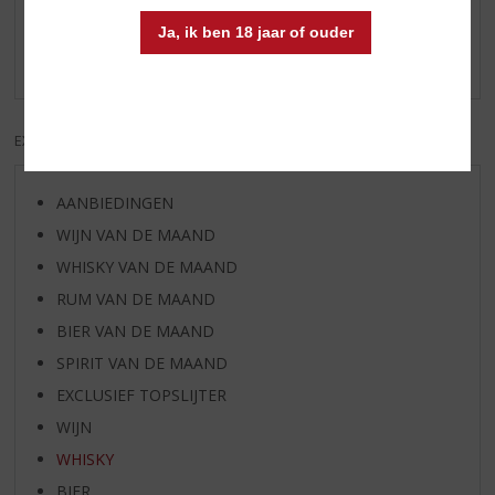
Schrijf een review
Ja, ik ben 18 jaar of ouder
Er zijn nog geen reviews geplaatst voor dit product
EXCL. BTW
INCL. BTW
AANBIEDINGEN
WIJN VAN DE MAAND
WHISKY VAN DE MAAND
RUM VAN DE MAAND
BIER VAN DE MAAND
SPIRIT VAN DE MAAND
EXCLUSIEF TOPSLIJTER
WIJN
WHISKY
BIER